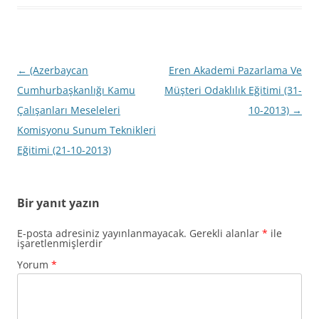
Yazı
←
(Azerbaycan
Eren Akademi Pazarlama Ve
dolaşımı
Cumhurbaşkanlığı Kamu
Müşteri Odaklılık Eğitimi (31-
Çalışanları Meseleleri
10-2013)
→
Komisyonu Sunum Teknikleri
Eğitimi (21-10-2013)
Bir yanıt yazın
E-posta adresiniz yayınlanmayacak.
Gerekli alanlar
*
ile
işaretlenmişlerdir
Yorum
*