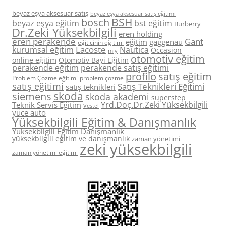
beyaz eşya aksesuar satış
beyaz eşya aksesuar satış eğitimi
BSH
bosch
beyaz eşya eğitim
bst eğitim
Burberry
Dr.Zeki Yüksekbilgili
eren holding
eren perakende
Gant
eğitim
gaggenau
eğiticinin eğitimi
Lacoste
kurumsal eğitim
Nautica
Occasion
miy
otomotiv eğitim
online eğitim
Otomotiv Bayi Eğitim
perakende eğitim
perakende satış eğitimi
profilo
satış eğitim
Problem Çözme eğitimi
problem çözme
satış eğitimi
Satış Teknikleri Eğitimi
satış teknikleri
skoda
siemens
skoda akademi
superstep
Yrd.Doç.Dr.Zeki Yüksekbilgili
Teknik Servis Eğitim
Vestel
yüce auto
Yüksekbilgili Eğitim & Danışmanlık
Yüksekbilgili Eğitim Danışmanlık
yüksekbilgili eğitim ve danışmanlık
zaman yönetimi
zeki yüksekbilgili
zaman yönetimi eğitimi