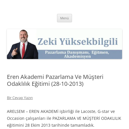
İçeriğe
atla
Zeki Yüksekbilgili
Pazarlama Danışmanı, Eğitmen ve Akademisyen Zeki Yüksekbilgili'nin
Kişisel Web Sitesi.
Menü
Eren Akademi Pazarlama Ve Müşteri
Odaklılık Eğitimi (28-10-2013)
Bir Cevap Yazın
ARELSEM – EREN AKADEMİ işbirliği ile Lacoste, G-star ve
Occasion çalışanları ile PAZARLAMA VE MÜŞTERİ ODAKLILIK
eğitimini 28 Ekim 2013 tarihinde tamamladık.