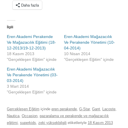
Daha fazla
İlgili
Eren Akademi Perakende
Eren Akademi Mağazacılık
Ve Mağazacılık Eğitimi (18-
Ve Perakende Yönetimi (10-
12-2013/19-12-2013)
04-2014)
18 Kasım 2013
10 Nisan 2014
"Gerçekleşen Eğitim" içinde
"Gerçekleşen Eğitim" içinde
Eren Akademi Mağazacılık
Ve Perakende Yönetimi (03-
03-2014)
3 Mart 2014
"Gerçekleşen Eğitim" içinde
Gerçekleşen Eğitim
içinde
eren perakende
,
G-Star
,
Gant
,
Lacoste
,
Nautica
,
Occasion
,
pazaralama ve perakende ve mağazacılık
eğitimi
,
superkids
,
zeki yüksekbilgili
etiketleriyle
18 Kasım 2013