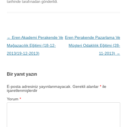
tarihinde
tarafınadan gönderildi.
Yazı
←
Eren Akademi Perakende Ve
Eren Perakende Pazarlama Ve
dolaşımı
Mağazacılık Eğitimi (18-12-
Müşteri Odaklılık Eğitimi (28-
2013/19-12-2013)
11-2013)
→
Bir yanıt yazın
E-posta adresiniz yayınlanmayacak.
Gerekli alanlar
*
ile
işaretlenmişlerdir
Yorum
*