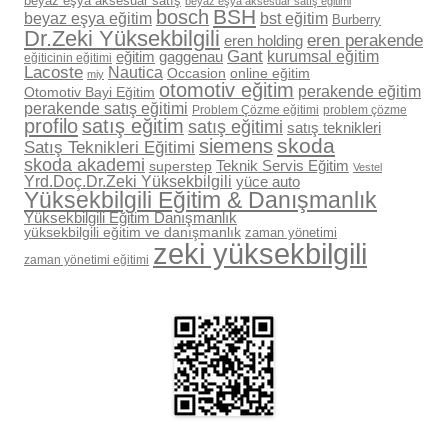
beyaz eşya aksesuar satış
beyaz eşya aksesuar satış eğitimi
BSH
bosch
beyaz eşya eğitim
bst eğitim
Burberry
Dr.Zeki Yüksekbilgili
eren perakende
eren holding
Gant
eğitim
gaggenau
kurumsal eğitim
eğiticinin eğitimi
Lacoste
Nautica
Occasion
online eğitim
miy
otomotiv eğitim
perakende eğitim
Otomotiv Bayi Eğitim
perakende satış eğitimi
Problem Çözme eğitimi
problem çözme
profilo
satış eğitim
satış eğitimi
satış teknikleri
skoda
siemens
Satış Teknikleri Eğitimi
skoda akademi
superstep
Teknik Servis Eğitim
Vestel
Yrd.Doç.Dr.Zeki Yüksekbilgili
yüce auto
Yüksekbilgili Eğitim & Danışmanlık
Yüksekbilgili Eğitim Danışmanlık
yüksekbilgili eğitim ve danışmanlık
zaman yönetimi
zeki yüksekbilgili
zaman yönetimi eğitimi