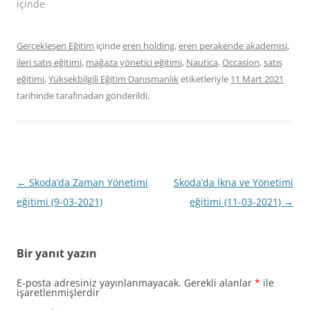
içinde
Gerçekleşen Eğitim
içinde
eren holding
,
eren perakende akademisi
,
ileri satış eğitimi
,
mağaza yönetici eğitimi
,
Nautica
,
Occasion
,
satış
eğitimi
,
Yüksekbilgili Eğitim Danışmanlık
etiketleriyle
11 Mart 2021
tarihinde
tarafınadan gönderildi.
Yazı
←
Skoda’da Zaman Yönetimi
Skoda’da İkna ve Yönetimi
dolaşımı
eğitimi (9-03-2021)
eğitimi (11-03-2021)
→
Bir yanıt yazın
E-posta adresiniz yayınlanmayacak.
Gerekli alanlar
*
ile
işaretlenmişlerdir