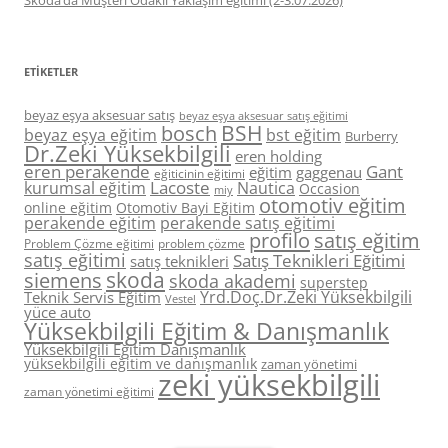
Skoda’da Müşteri Odaklı Yaklaşım eğitimi (2-3.07.2026)
ETIKETLER
beyaz eşya aksesuar satış
beyaz eşya aksesuar satış eğitimi
BSH
bosch
beyaz eşya eğitim
bst eğitim
Burberry
Dr.Zeki Yüksekbilgili
eren holding
eren perakende
Gant
eğitim
gaggenau
eğiticinin eğitimi
Lacoste
kurumsal eğitim
Nautica
Occasion
miy
otomotiv eğitim
online eğitim
Otomotiv Bayi Eğitim
perakende eğitim
perakende satış eğitimi
profilo
satış eğitim
Problem Çözme eğitimi
problem çözme
satış eğitimi
Satış Teknikleri Eğitimi
satış teknikleri
skoda
siemens
skoda akademi
superstep
Yrd.Doç.Dr.Zeki Yüksekbilgili
Teknik Servis Eğitim
Vestel
yüce auto
Yüksekbilgili Eğitim & Danışmanlık
Yüksekbilgili Eğitim Danışmanlık
yüksekbilgili eğitim ve danışmanlık
zaman yönetimi
zeki yüksekbilgili
zaman yönetimi eğitimi