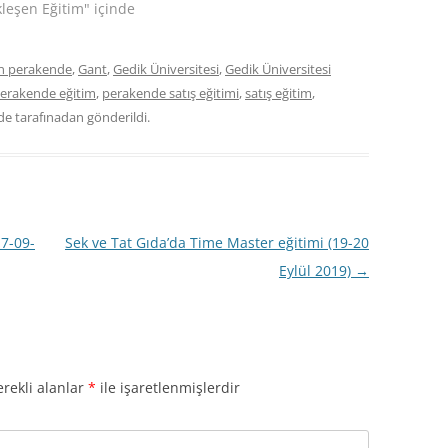
leşen Eğitim" içinde
n perakende
,
Gant
,
Gedik Üniversitesi
,
Gedik Üniversitesi
erakende eğitim
,
perakende satış eğitimi
,
satış eğitim
,
nde
tarafınadan gönderildi.
17-09-
Sek ve Tat Gıda’da Time Master eğitimi (19-20
Eylül 2019)
→
rekli alanlar
*
ile işaretlenmişlerdir