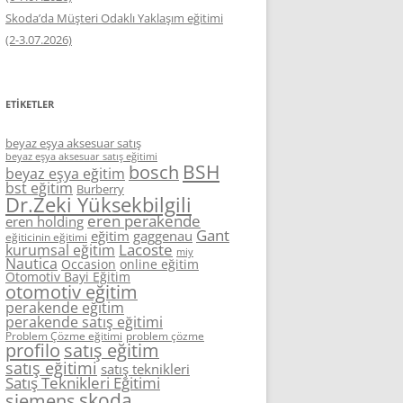
Skoda’da Müşteri Odaklı Yaklaşım eğitimi
(2-3.07.2026)
ETIKETLER
beyaz eşya aksesuar satış
beyaz eşya aksesuar satış eğitimi
BSH
bosch
beyaz eşya eğitim
bst eğitim
Burberry
Dr.Zeki Yüksekbilgili
eren perakende
eren holding
Gant
eğitim
gaggenau
eğiticinin eğitimi
Lacoste
kurumsal eğitim
miy
Nautica
Occasion
online eğitim
Otomotiv Bayi Eğitim
otomotiv eğitim
perakende eğitim
perakende satış eğitimi
Problem Çözme eğitimi
problem çözme
profilo
satış eğitim
satış eğitimi
satış teknikleri
Satış Teknikleri Eğitimi
skoda
siemens