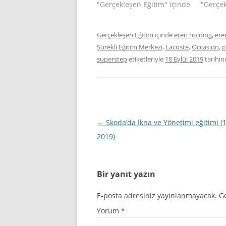
"Gerçekleşen Eğitim" içinde
"Gerçek
Gerçekleşen Eğitim
içinde
eren holding
,
ere
Sürekli Eğitim Merkezi
,
Lacoste
,
Occasion
,
p
superstep
etiketleriyle
18 Eylül 2019
tarihi
Yazı
←
Skoda’da İkna ve Yönetimi eğitimi (
dolaşımı
2019)
Bir yanıt yazın
E-posta adresiniz yayınlanmayacak.
Ge
Yorum
*