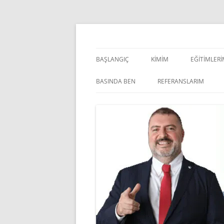
İçeriğe
atla
Pazarlama Danışmanı, Eğitmen ve Akademisye
Zeki Yüksekbilgili
BAŞLANGIÇ
KIMIM
EĞITIMLER
YÖNETSEL 
BASINDA BEN
REFERANSLARIM
KIŞISEL GE
INDOOR V