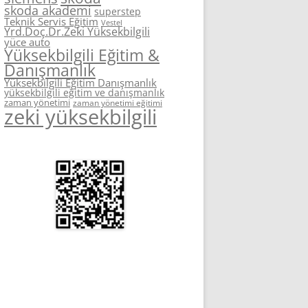
skoda akademi
superstep
Teknik Servis Eğitim
Vestel
Yrd.Doç.Dr.Zeki Yüksekbilgili
yüce auto
Yüksekbilgili Eğitim &
Danışmanlık
Yüksekbilgili Eğitim Danışmanlık
yüksekbilgili eğitim ve danışmanlık
zaman yönetimi
zaman yönetimi eğitimi
zeki yüksekbilgili