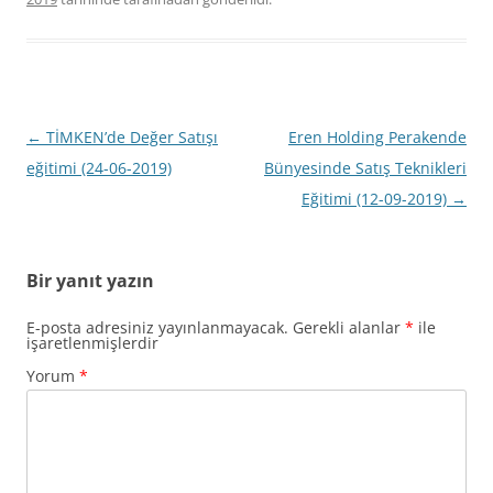
Yazı
←
TİMKEN’de Değer Satışı
Eren Holding Perakende
dolaşımı
eğitimi (24-06-2019)
Bünyesinde Satış Teknikleri
Eğitimi (12-09-2019)
→
Bir yanıt yazın
E-posta adresiniz yayınlanmayacak.
Gerekli alanlar
*
ile
işaretlenmişlerdir
Yorum
*