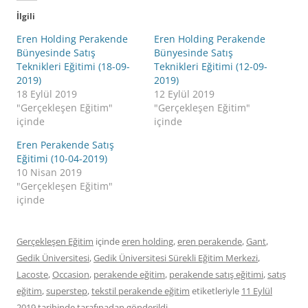
İlgili
Eren Holding Perakende
Eren Holding Perakende
Bünyesinde Satış
Bünyesinde Satış
Teknikleri Eğitimi (18-09-
Teknikleri Eğitimi (12-09-
2019)
2019)
18 Eylül 2019
12 Eylül 2019
"Gerçekleşen Eğitim"
"Gerçekleşen Eğitim"
içinde
içinde
Eren Perakende Satış
Eğitimi (10-04-2019)
10 Nisan 2019
"Gerçekleşen Eğitim"
içinde
Gerçekleşen Eğitim
içinde
eren holding
,
eren perakende
,
Gant
,
Gedik Üniversitesi
,
Gedik Üniversitesi Sürekli Eğitim Merkezi
,
Lacoste
,
Occasion
,
perakende eğitim
,
perakende satış eğitimi
,
satış
eğitim
,
superstep
,
tekstil perakende eğitim
etiketleriyle
11 Eylül
2019
tarihinde
tarafınadan gönderildi.