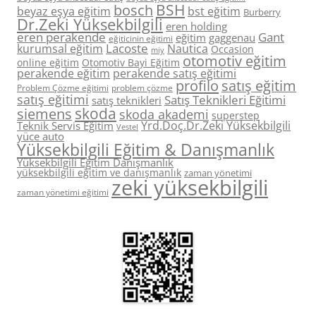
BSH
bosch
beyaz eşya eğitim
bst eğitim
Burberry
Dr.Zeki Yüksekbilgili
eren holding
eren perakende
Gant
eğitim
gaggenau
eğiticinin eğitimi
Lacoste
kurumsal eğitim
Nautica
Occasion
miy
otomotiv eğitim
online eğitim
Otomotiv Bayi Eğitim
perakende eğitim
perakende satış eğitimi
profilo
satış eğitim
Problem Çözme eğitimi
problem çözme
satış eğitimi
Satış Teknikleri Eğitimi
satış teknikleri
skoda
siemens
skoda akademi
superstep
Yrd.Doç.Dr.Zeki Yüksekbilgili
Teknik Servis Eğitim
Vestel
yüce auto
Yüksekbilgili Eğitim & Danışmanlık
Yüksekbilgili Eğitim Danışmanlık
yüksekbilgili eğitim ve danışmanlık
zaman yönetimi
zeki yüksekbilgili
zaman yönetimi eğitimi