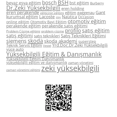
BSH
bosch
beyaz eşya eğitim
bst eğitim
Burberry
Dr.Zeki Yüksekbilgili
eren holding
eren perakende
Gant
eğitim
gaggenau
eğiticinin eğitimi
Lacoste
kurumsal eğitim
Nautica
Occasion
miy
otomotiv eğitim
online eğitim
Otomotiv Bayi Eğitim
perakende eğitim
perakende satış eğitimi
profilo
satış eğitim
Problem Çözme eğitimi
problem çözme
satış eğitimi
Satış Teknikleri Eğitimi
satış teknikleri
skoda
siemens
skoda akademi
superstep
Yrd.Doç.Dr.Zeki Yüksekbilgili
Teknik Servis Eğitim
Vestel
yüce auto
Yüksekbilgili Eğitim & Danışmanlık
Yüksekbilgili Eğitim Danışmanlık
yüksekbilgili eğitim ve danışmanlık
zaman yönetimi
zeki yüksekbilgili
zaman yönetimi eğitimi