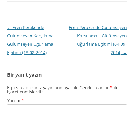
Yazı
←
Eren Perakende
Eren Perakende Gülümseyen
dolaşımı
Gülümseyen Karşılama –
Karşılama – Gülümseyen
Gülümseyen Uğurlama
Uğurlama Eğitimi (04-09-
Eğitimi (18-08-2014)
2014)
→
Bir yanıt yazın
E-posta adresiniz yayınlanmayacak.
Gerekli alanlar
*
ile
işaretlenmişlerdir
Yorum
*