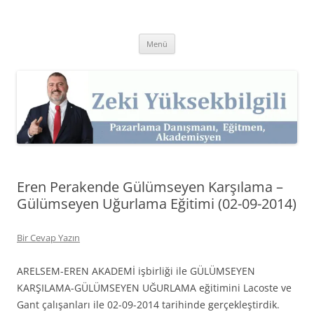
İçeriğe
atla
Zeki Yüksekbilgili
Pazarlama Danışmanı, Eğitmen ve Akademisyen Zeki Yüksekbilgili'nin
Kişisel Web Sitesi.
Menü
Eren Perakende Gülümseyen Karşılama –
Gülümseyen Uğurlama Eğitimi (02-09-2014)
Bir Cevap Yazın
ARELSEM-EREN AKADEMİ işbirliği ile GÜLÜMSEYEN
KARŞILAMA-GÜLÜMSEYEN UĞURLAMA eğitimini Lacoste ve
Gant çalışanları ile 02-09-2014 tarihinde gerçekleştirdik.