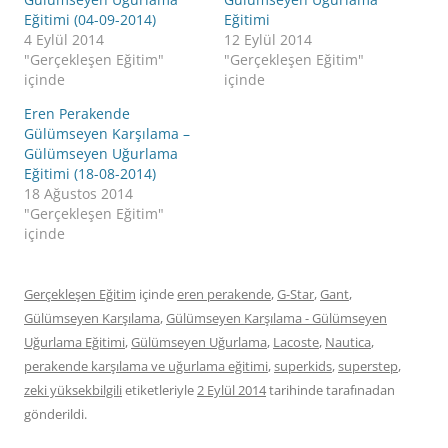
Eğitimi (04-09-2014)
Eğitimi
4 Eylül 2014
12 Eylül 2014
"Gerçekleşen Eğitim"
"Gerçekleşen Eğitim"
içinde
içinde
Eren Perakende
Gülümseyen Karşılama –
Gülümseyen Uğurlama
Eğitimi (18-08-2014)
18 Ağustos 2014
"Gerçekleşen Eğitim"
içinde
Gerçekleşen Eğitim
içinde
eren perakende
,
G-Star
,
Gant
,
Gülümseyen Karşılama
,
Gülümseyen Karşılama - Gülümseyen
Uğurlama Eğitimi
,
Gülümseyen Uğurlama
,
Lacoste
,
Nautica
,
perakende karşılama ve uğurlama eğitimi
,
superkids
,
superstep
,
zeki yüksekbilgili
etiketleriyle
2 Eylül 2014
tarihinde
tarafınadan
gönderildi.