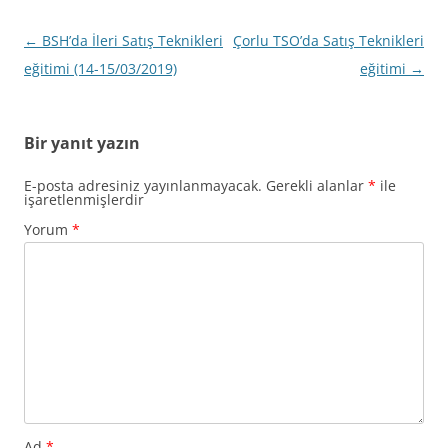
Yazı
←
BSH’da İleri Satış Teknikleri
Çorlu TSO’da Satış Teknikleri
dolaşımı
eğitimi (14-15/03/2019)
eğitimi
→
Bir yanıt yazın
E-posta adresiniz yayınlanmayacak.
Gerekli alanlar
*
ile
işaretlenmişlerdir
Yorum
*
Ad
*