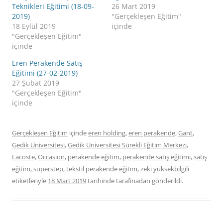
Teknikleri Eğitimi (18-09-
26 Mart 2019
2019)
"Gerçekleşen Eğitim"
18 Eylül 2019
içinde
"Gerçekleşen Eğitim"
içinde
Eren Perakende Satış
Eğitimi (27-02-2019)
27 Şubat 2019
"Gerçekleşen Eğitim"
içinde
Gerçekleşen Eğitim
içinde
eren holding
,
eren perakende
,
Gant
,
Gedik Üniversitesi
,
Gedik Üniversitesi Sürekli Eğitim Merkezi
,
Lacoste
,
Occasion
,
perakende eğitim
,
perakende satış eğitimi
,
satış
eğitim
,
superstep
,
tekstil perakende eğitim
,
zeki yüksekbilgili
etiketleriyle
18 Mart 2019
tarihinde
tarafınadan gönderildi.