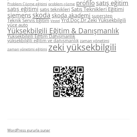
profilo
satış eğitim
Problem Çözme eğitimi
problem çözme
satış eğitimi
Satış Teknikleri Eğitimi
satış teknikleri
skoda
siemens
skoda akademi
superstep
Yrd.Doç.Dr.Zeki Yüksekbilgili
Teknik Servis Eğitim
Vestel
yüce auto
Yüksekbilgili Eğitim & Danışmanlık
Yüksekbilgili Eğitim Danışmanlık
yüksekbilgili eğitim ve danışmanlık
zaman yönetimi
zeki yüksekbilgili
zaman yönetimi eğitimi
WordPress gururla sunar