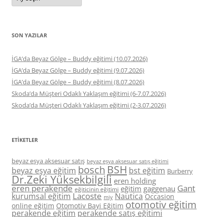
SON YAZILAR
İGA’da Beyaz Gölge – Buddy eğitimi (10.07.2026)
İGA’da Beyaz Gölge – Buddy eğitimi (9.07.2026)
İGA’da Beyaz Gölge – Buddy eğitimi (8.07.2026)
Skoda’da Müşteri Odaklı Yaklaşım eğitimi (6-7.07.2026)
Skoda’da Müşteri Odaklı Yaklaşım eğitimi (2-3.07.2026)
ETIKETLER
beyaz eşya aksesuar satış
beyaz eşya aksesuar satış eğitimi
BSH
bosch
beyaz eşya eğitim
bst eğitim
Burberry
Dr.Zeki Yüksekbilgili
eren holding
eren perakende
Gant
eğitim
gaggenau
eğiticinin eğitimi
Lacoste
kurumsal eğitim
Nautica
Occasion
miy
otomotiv eğitim
online eğitim
Otomotiv Bayi Eğitim
perakende eğitim
perakende satış eğitimi