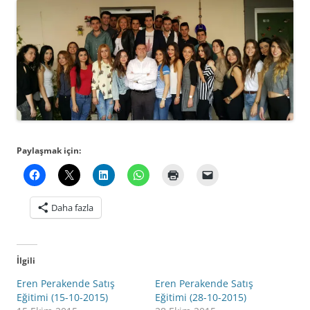
Paylaşmak için:
Daha fazla
İlgili
Eren Perakende Satış
Eren Perakende Satış
Eğitimi (15-10-2015)
Eğitimi (28-10-2015)