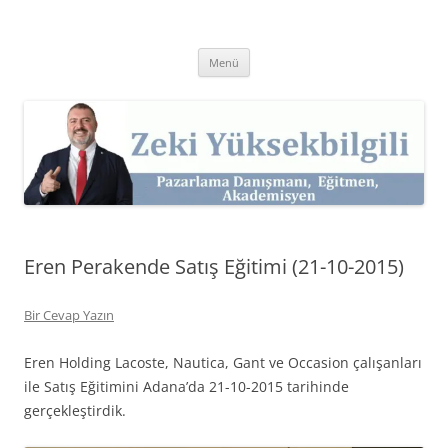
İçeriğe
atla
Zeki Yüksekbilgili
Pazarlama Danışmanı, Eğitmen ve Akademisyen Zeki Yüksekbilgili'nin
Kişisel Web Sitesi.
Menü
Eren Perakende Satış Eğitimi (21-10-2015)
Bir Cevap Yazın
Eren Holding Lacoste, Nautica, Gant ve Occasion çalışanları
ile Satış Eğitimini Adana’da 21-10-2015 tarihinde
gerçekleştirdik.