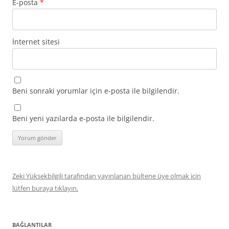
E-posta
*
İnternet sitesi
Beni sonraki yorumlar için e-posta ile bilgilendir.
Beni yeni yazılarda e-posta ile bilgilendir.
Zeki Yüksekbilgili tarafından yayınlanan bültene üye olmak için
lütfen buraya tıklayın.
BAĞLANTILAR