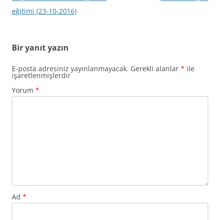
eğitimi (23-10-2016)
Bir yanıt yazın
E-posta adresiniz yayınlanmayacak.
Gerekli alanlar
*
ile
işaretlenmişlerdir
Yorum
*
Ad
*