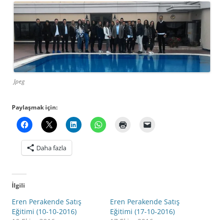
Jpeg
Paylaşmak için:
Daha fazla
İlgili
Eren Perakende Satış
Eren Perakende Satış
Eğitimi (10-10-2016)
Eğitimi (17-10-2016)