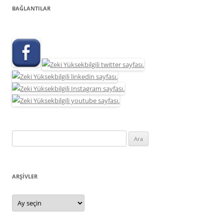
BAĞLANTILAR
Arama:
ARŞIVLER
Arşivler