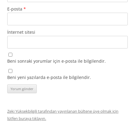
E-posta
*
İnternet sitesi
Beni sonraki yorumlar için e-posta ile bilgilendir.
Beni yeni yazılarda e-posta ile bilgilendir.
Zeki Yüksekbilgili tarafından yayınlanan bültene üye olmak için
lütfen buraya tıklayın.