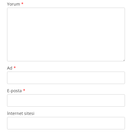
Yorum
*
Ad
*
E-posta
*
İnternet sitesi