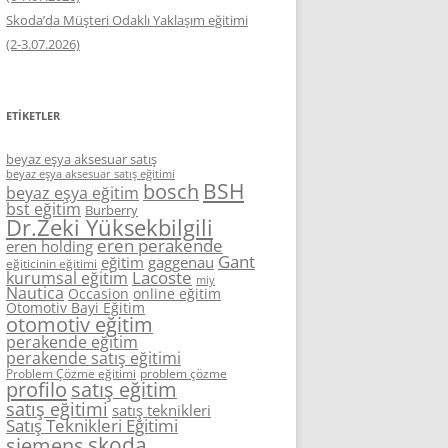
Skoda’da Müşteri Odaklı Yaklaşım eğitimi
(2-3.07.2026)
ETIKETLER
beyaz eşya aksesuar satış
beyaz eşya aksesuar satış eğitimi
BSH
bosch
beyaz eşya eğitim
bst eğitim
Burberry
Dr.Zeki Yüksekbilgili
eren perakende
eren holding
Gant
eğitim
gaggenau
eğiticinin eğitimi
Lacoste
kurumsal eğitim
miy
Nautica
Occasion
online eğitim
Otomotiv Bayi Eğitim
otomotiv eğitim
perakende eğitim
perakende satış eğitimi
Problem Çözme eğitimi
problem çözme
profilo
satış eğitim
satış eğitimi
satış teknikleri
Satış Teknikleri Eğitimi
skoda
siemens