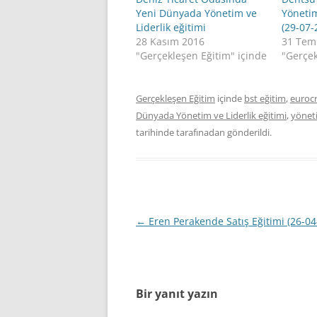
Yeni Dünyada Yönetim ve
Yönetim
Liderlik eğitimi
(29-07-
28 Kasım 2016
31 Tem
"Gerçekleşen Eğitim" içinde
"Gerçek
Gerçekleşen Eğitim
içinde
bst eğitim
,
euroc
Dünyada Yönetim ve Liderlik eğitimi
,
yönet
tarihinde
tarafınadan gönderildi.
Yazı
←
Eren Perakende Satış Eğitimi (26-04
dolaşımı
Bir yanıt yazın