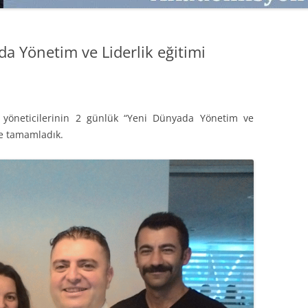
SATMAK
TEB KOBI TV
TÜKETICI DAVRANIŞLARI
SATIŞ – PAZARLAMA ÖYKÜLERI
a Yönetim ve Liderlik eğitimi
INTERDISCIPLINARY REFLECTIONS
OF DIGITAL TRANSFORMATION
PERAKENDE METRIKLERI
 yöneticilerinin 2 günlük “Yeni Dünyada Yönetim ve
HIZLI MODA TÜKETICILERININ
de tamamladık.
MAĞAZA ATMOSFERINE
VERDIKLERI ÖNEM
PAZARLAMADA YENI USTALIK
PAZARLAMA TEMELLERI
PAZARLAMA MUCIZE DEĞILDIR
PAZARLAMA CANAVARI