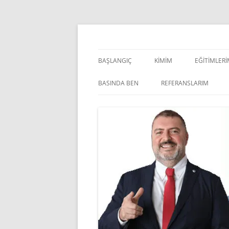
İçeriğe
atla
Pazarlama Danışmanı, Eğitmen ve Akademisye
Zeki Yüksekbilgili
BAŞLANGIÇ
KIMIM
EĞITIMLER
YÖNETSEL 
BASINDA BEN
REFERANSLARIM
KIŞISEL GE
INDOOR V