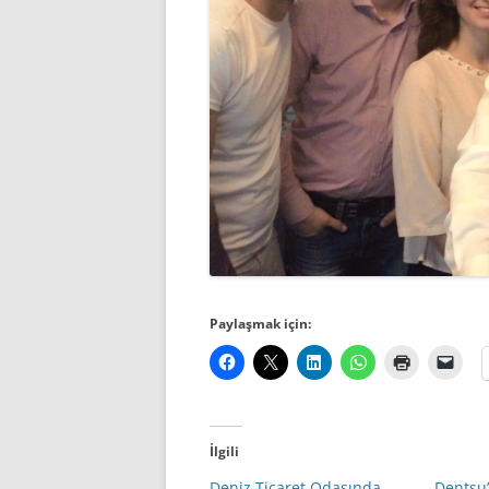
Paylaşmak için:
İlgili
Deniz Ticaret Odasında
Dentsu