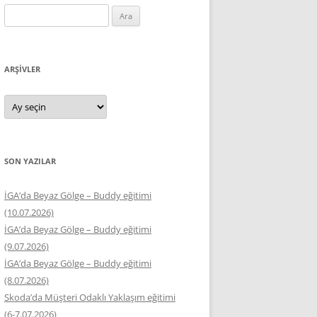
Arama:
ARŞIVLER
Arşivler
SON YAZILAR
İGA’da Beyaz Gölge – Buddy eğitimi
(10.07.2026)
İGA’da Beyaz Gölge – Buddy eğitimi
(9.07.2026)
İGA’da Beyaz Gölge – Buddy eğitimi
(8.07.2026)
Skoda’da Müşteri Odaklı Yaklaşım eğitimi
(6-7.07.2026)