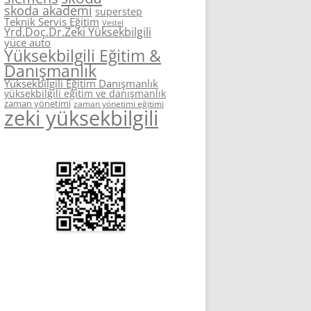
skoda akademi
superstep
Teknik Servis Eğitim
Vestel
Yrd.Doç.Dr.Zeki Yüksekbilgili
yüce auto
Yüksekbilgili Eğitim &
Danışmanlık
Yüksekbilgili Eğitim Danışmanlık
yüksekbilgili eğitim ve danışmanlık
zaman yönetimi
zaman yönetimi eğitimi
zeki yüksekbilgili