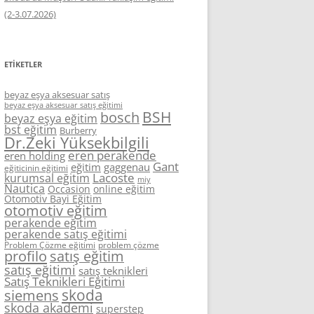
(2-3.07.2026)
ETIKETLER
beyaz eşya aksesuar satış
beyaz eşya aksesuar satış eğitimi
BSH
bosch
beyaz eşya eğitim
bst eğitim
Burberry
Dr.Zeki Yüksekbilgili
eren perakende
eren holding
Gant
eğitim
gaggenau
eğiticinin eğitimi
Lacoste
kurumsal eğitim
miy
Nautica
Occasion
online eğitim
Otomotiv Bayi Eğitim
otomotiv eğitim
perakende eğitim
perakende satış eğitimi
Problem Çözme eğitimi
problem çözme
profilo
satış eğitim
satış eğitimi
satış teknikleri
Satış Teknikleri Eğitimi
skoda
siemens
skoda akademi
superstep