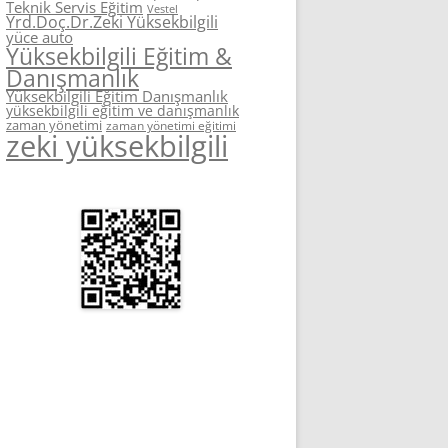
Teknik Servis Eğitim
Vestel
Yrd.Doç.Dr.Zeki Yüksekbilgili
yüce auto
Yüksekbilgili Eğitim &
Danışmanlık
Yüksekbilgili Eğitim Danışmanlık
yüksekbilgili eğitim ve danışmanlık
zaman yönetimi
zaman yönetimi eğitimi
zeki yüksekbilgili