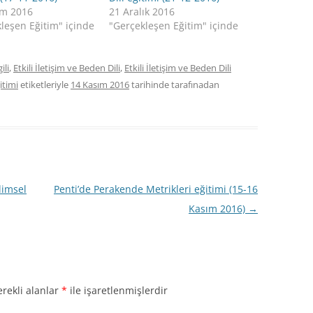
ım 2016
21 Aralık 2016
leşen Eğitim" içinde
"Gerçekleşen Eğitim" içinde
ili
,
Etkili İletişim ve Beden Dili
,
Etkili İletişim ve Beden Dili
itimi
etiketleriyle
14 Kasım 2016
tarihinde
tarafınadan
limsel
Penti’de Perakende Metrikleri eğitimi (15-16
Kasım 2016)
→
rekli alanlar
*
ile işaretlenmişlerdir