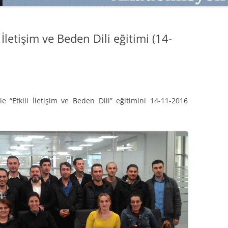
SATMAK
TEB KOBI TV
TÜKETICI DAVRANIŞLARI
SATIŞ – PAZARLAMA ÖYKÜLERI
İletişim ve Beden Dili eğitimi (14-
INTERDISCIPLINARY REFLECTIONS
OF DIGITAL TRANSFORMATION
PERAKENDE METRIKLERI
HIZLI MODA TÜKETICILERININ
e “Etkili İletişim ve Beden Dili” eğitimini 14-11-2016
MAĞAZA ATMOSFERINE
VERDIKLERI ÖNEM
PAZARLAMADA YENI USTALIK
PAZARLAMA TEMELLERI
PAZARLAMA MUCIZE DEĞILDIR
PAZARLAMA CANAVARI