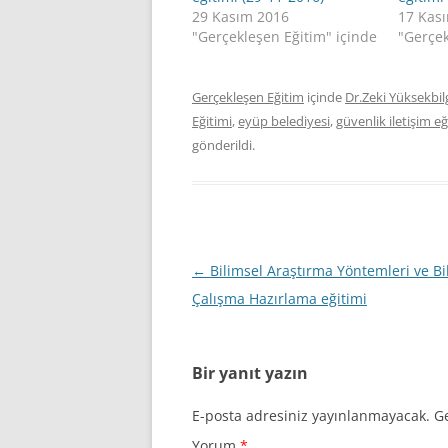
29 Kasım 2016
17 Kas
"Gerçekleşen Eğitim" içinde
"Gerçek
Gerçekleşen Eğitim
içinde
Dr.Zeki Yüksekbilg
Eğitimi
,
eyüp belediyesi
,
güvenlik iletişim eğ
gönderildi.
Yazı
←
Bilimsel Araştırma Yöntemleri ve Bi
dolaşımı
Çalışma Hazırlama eğitimi
Bir yanıt yazın
E-posta adresiniz yayınlanmayacak.
Ge
Yorum
*