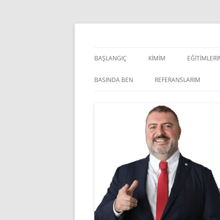
İçeriğe
atla
Pazarlama Danışmanı, Eğitmen ve Akademisye
Zeki Yüksekbilgili
BAŞLANGIÇ
KIMIM
EĞITIMLER
YÖNETSEL 
BASINDA BEN
REFERANSLARIM
KIŞISEL GE
INDOOR V