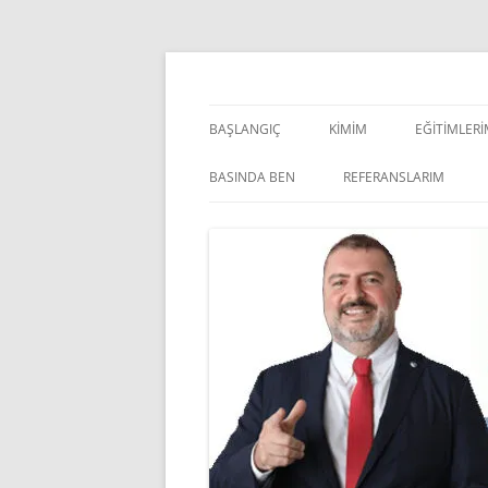
İçeriğe
atla
Pazarlama Danışmanı, Eğitmen ve Akademisye
Zeki Yüksekbilgili
BAŞLANGIÇ
KIMIM
EĞITIMLER
YÖNETSEL 
BASINDA BEN
REFERANSLARIM
KIŞISEL GE
INDOOR V