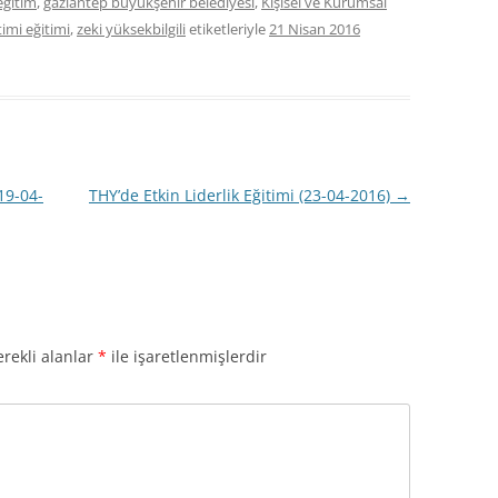
eğitim
,
gaziantep büyükşehir belediyesi
,
Kişisel ve Kurumsal
imi eğitimi
,
zeki yüksekbilgili
etiketleriyle
21 Nisan 2016
19-04-
THY’de Etkin Liderlik Eğitimi (23-04-2016)
→
rekli alanlar
*
ile işaretlenmişlerdir