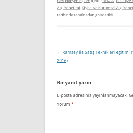
Gerçekleşen Eğitim
içinde
BEKAD
,
Belediye 
Algı Yönetimi
,
Kişisel ve Kurumsal Algı Yönet
tarihinde
tarafınadan gönderildi.
Yazı
←
Ramsey ile Satış Teknikleri eğitimi (
dolaşımı
2016)
Bir yanıt yazın
E-posta adresiniz yayınlanmayacak.
Ge
Yorum
*