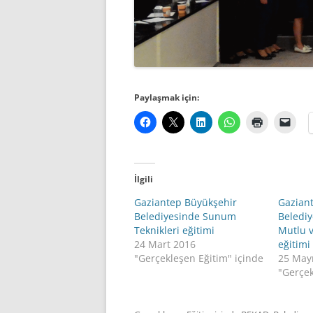
Paylaşmak için:
İlgili
Gaziantep Büyükşehir
Gazian
Belediyesinde Sunum
Belediy
Teknikleri eğitimi
Mutlu v
24 Mart 2016
eğitimi
"Gerçekleşen Eğitim" içinde
25 May
"Gerçek