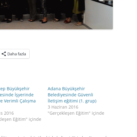
Daha fazla
tep Büyükşehir
Adana Büyükşehir
esinde İşyerinde
Belediyesinde Güvenli
e Verimli Çalıșma
İletişim eğitimi (1. grup)
3 Haziran 2016
ıs 2016
"Gerçekleşen Eğitim" içinde
leşen Eğitim" içinde