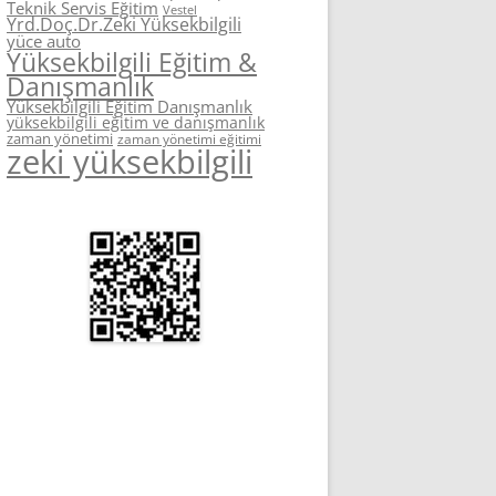
Teknik Servis Eğitim
Vestel
Yrd.Doç.Dr.Zeki Yüksekbilgili
yüce auto
Yüksekbilgili Eğitim &
Danışmanlık
Yüksekbilgili Eğitim Danışmanlık
yüksekbilgili eğitim ve danışmanlık
zaman yönetimi
zaman yönetimi eğitimi
zeki yüksekbilgili