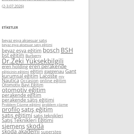
(2-3.07.2026)
ETIKETLER
beyaz eşya aksesuar satış
beyaz eşya aksesuar satış eğitimi
BSH
bosch
beyaz eşya eğitim
bst eğitim
Burberry
Dr.Zeki Yüksekbilgili
eren perakende
eren holding
Gant
eğitim
gaggenau
eğiticinin eğitimi
Lacoste
kurumsal eğitim
miy
Nautica
Occasion
online eğitim
Otomotiv Bayi Eğitim
otomotiv eğitim
perakende eğitim
perakende satış eğitimi
Problem Çözme eğitimi
problem çözme
profilo
satış eğitim
satış eğitimi
satış teknikleri
Satış Teknikleri Eğitimi
skoda
siemens
skoda akademi
superstep