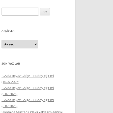
Arama:
ARŞIVLER
Arşivler
SON YAZILAR
İGA’da Beyaz Gölge – Buddy eğitimi
(10.07.2026)
İGA’da Beyaz Gölge – Buddy eğitimi
(9.07.2026)
İGA’da Beyaz Gölge – Buddy eğitimi
(8.07.2026)
Skoda’da Müşteri Odaklı Yaklaşım eğitimi