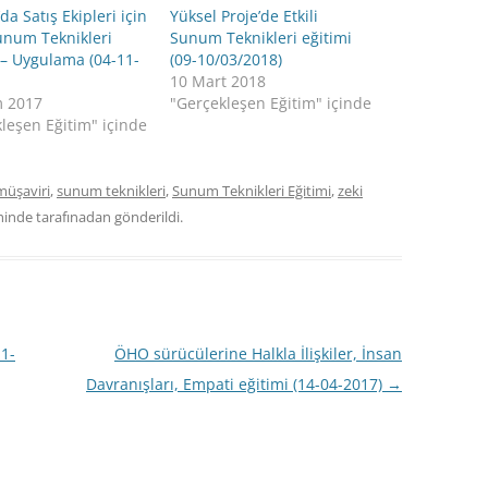
da Satış Ekipleri için
Yüksel Proje’de Etkili
Sunum Teknikleri
Sunum Teknikleri eğitimi
 – Uygulama (04-11-
(09-10/03/2018)
10 Mart 2018
m 2017
"Gerçekleşen Eğitim" içinde
leşen Eğitim" içinde
üşaviri
,
sunum teknikleri
,
Sunum Teknikleri Eğitimi
,
zeki
hinde
tarafınadan gönderildi.
11-
ÖHO sürücülerine Halkla İlişkiler, İnsan
Davranışları, Empati eğitimi (14-04-2017)
→