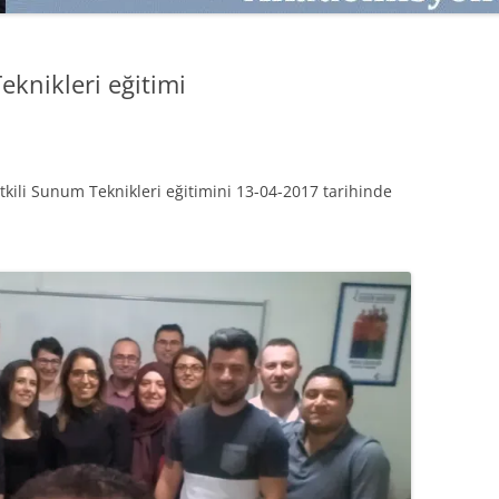
SATMAK
TEB KOBI TV
TÜKETICI DAVRANIŞLARI
SATIŞ – PAZARLAMA ÖYKÜLERI
knikleri eğitimi
INTERDISCIPLINARY REFLECTIONS
OF DIGITAL TRANSFORMATION
PERAKENDE METRIKLERI
ili Sunum Teknikleri eğitimini 13-04-2017 tarihinde
HIZLI MODA TÜKETICILERININ
MAĞAZA ATMOSFERINE
VERDIKLERI ÖNEM
PAZARLAMADA YENI USTALIK
PAZARLAMA TEMELLERI
PAZARLAMA MUCIZE DEĞILDIR
PAZARLAMA CANAVARI