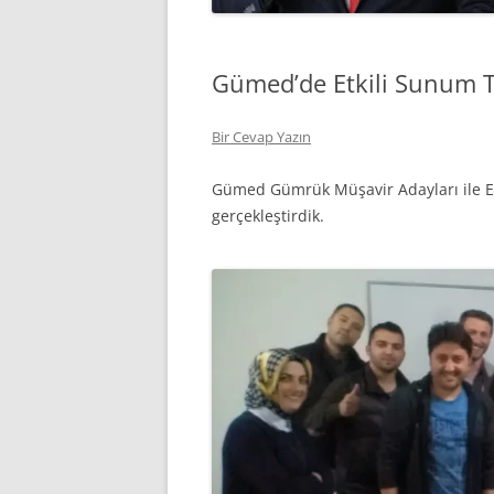
Gümed’de Etkili Sunum Te
Bir Cevap Yazın
Gümed Gümrük Müşavir Adayları ile Etk
gerçekleştirdik.