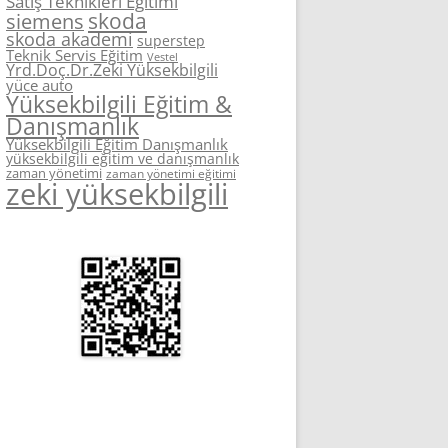
Satış Teknikleri Eğitimi
skoda
siemens
skoda akademi
superstep
Teknik Servis Eğitim
Vestel
Yrd.Doç.Dr.Zeki Yüksekbilgili
yüce auto
Yüksekbilgili Eğitim &
Danışmanlık
Yüksekbilgili Eğitim Danışmanlık
yüksekbilgili eğitim ve danışmanlık
zaman yönetimi
zaman yönetimi eğitimi
zeki yüksekbilgili