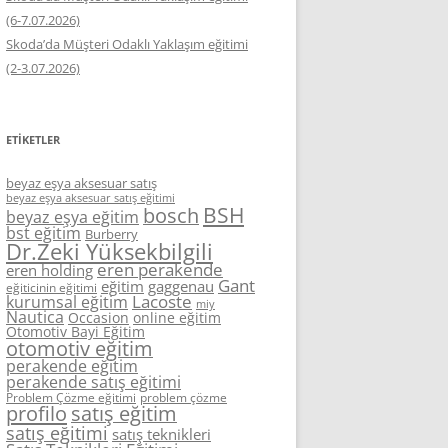
(6-7.07.2026)
Skoda’da Müşteri Odaklı Yaklaşım eğitimi
(2-3.07.2026)
ETIKETLER
beyaz eşya aksesuar satış
beyaz eşya aksesuar satış eğitimi
BSH
bosch
beyaz eşya eğitim
bst eğitim
Burberry
Dr.Zeki Yüksekbilgili
eren perakende
eren holding
Gant
eğitim
gaggenau
eğiticinin eğitimi
Lacoste
kurumsal eğitim
miy
Nautica
Occasion
online eğitim
Otomotiv Bayi Eğitim
otomotiv eğitim
perakende eğitim
perakende satış eğitimi
Problem Çözme eğitimi
problem çözme
profilo
satış eğitim
satış eğitimi
satış teknikleri