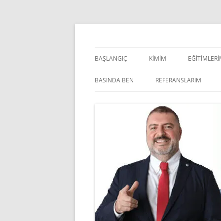
İçeriğe
atla
Pazarlama Danışmanı, Eğitmen ve Akademisye
Zeki Yüksekbilgili
BAŞLANGIÇ
KIMIM
EĞITIMLER
YÖNETSEL 
BASINDA BEN
REFERANSLARIM
KIŞISEL GE
INDOOR V