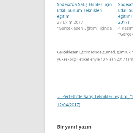
Sodexo’da Satış Ekipleri için
Sodexo’
Etkili Sunum Teknikleri
Etkili 
eğitimi
eğitimi
27 Ekim 2017
2017)
"Gerçekleşen Eğitim" içinde
4 Kası
"Gerçek
Gerçekleşen Eğitim
içinde
gümed
,
gümrük m
yüksekbilgili
etiketleriyle
13 Nisan 2017
tari
Yazı
←
Perfetti’de Satış Teknikleri eğitimi (
dolaşımı
12/04/2017)
Bir yanıt yazın