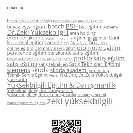
ETIKETLER
beyaz eşya aksesuar satış
beyaz eşya aksesuar satış eğitimi
BSH
bosch
beyaz eşya eğitim
bst eğitim
Burberry
Dr.Zeki Yüksekbilgili
eren holding
eren perakende
Gant
eğitim
gaggenau
eğiticinin eğitimi
Lacoste
kurumsal eğitim
Nautica
Occasion
miy
otomotiv eğitim
online eğitim
Otomotiv Bayi Eğitim
perakende eğitim
perakende satış eğitimi
profilo
satış eğitim
Problem Çözme eğitimi
problem çözme
satış eğitimi
Satış Teknikleri Eğitimi
satış teknikleri
skoda
siemens
skoda akademi
superstep
Yrd.Doç.Dr.Zeki Yüksekbilgili
Teknik Servis Eğitim
Vestel
yüce auto
Yüksekbilgili Eğitim & Danışmanlık
Yüksekbilgili Eğitim Danışmanlık
yüksekbilgili eğitim ve danışmanlık
zaman yönetimi
zeki yüksekbilgili
zaman yönetimi eğitimi