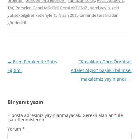
program
,
Gündem Artı Ekonomi
,
ramazan solak
,
Recai AKDENİZ
,
TAÇ Porselen Genel Müdürü Recai AKDENİZ.
,
yerel yayın
,
zeki
yüksekbilgili
etiketleriyle
15 Nisan 2015
tarihinde
tarafınadan
gönderildi.
Yazı
←
Eren Perakende Satış
“Kuşaklara Göre Örgütsel
dolaşımı
Eğitimi
Adalet Algısı” başlıklı bilimsel
makalemiz yayınlandı
→
Bir yanıt yazın
E-posta adresiniz yayınlanmayacak.
Gerekli alanlar
*
ile
işaretlenmişlerdir
Yorum
*