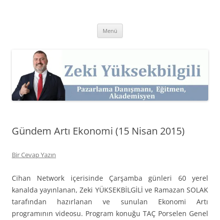
İçeriğe
atla
Zeki Yüksekbilgili
Pazarlama Danışmanı, Eğitmen ve Akademisyen Zeki Yüksekbilgili'nin
Kişisel Web Sitesi.
Menü
Gündem Artı Ekonomi (15 Nisan 2015)
Bir Cevap Yazın
Cihan Network içerisinde Çarşamba günleri 60 yerel
kanalda yayınlanan, Zeki YÜKSEKBİLGİLİ ve Ramazan SOLAK
tarafından hazırlanan ve sunulan Ekonomi Artı
programının videosu. Program konuğu TAÇ Porselen Genel