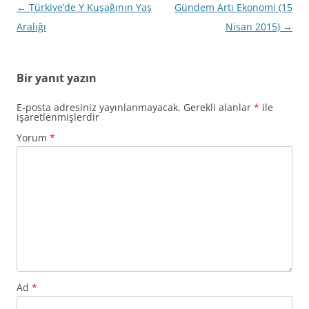
Yazı
←
Türkiye’de Y Kuşağının Yaş
Gündem Artı Ekonomi (15
dolaşımı
Aralığı
Nisan 2015)
→
Bir yanıt yazın
E-posta adresiniz yayınlanmayacak.
Gerekli alanlar
*
ile
işaretlenmişlerdir
Yorum
*
Ad
*