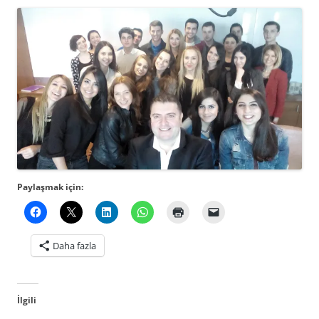
Paylaşmak için:
Daha fazla
İlgili