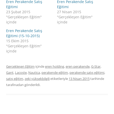
Eren Perakende Satış
Eren Perakende Satış
Eğitimi
Eğitimi
23 Şubat 2015
27 Nisan 2015
"Gerçekleşen Eğitim"
"Gerçekleşen Eğitim"
içinde
içinde
Eren Perakende Satış
Eğitimi (15-10-2015)
15 Ekim 2015
"Gerçekleşen Eğitim"
içinde
Gerçekleşen Eğitim
içinde
eren holding
,
eren perakende
,
G-Star
,
Gant
,
Lacoste
,
Nautica
,
perakende eğitim
,
perakende satış eğitimi
,
satış eğitim
,
zeki yüksekbilgili
etiketleriyle
13 Nisan 2015
tarihinde
tarafınadan gönderildi.