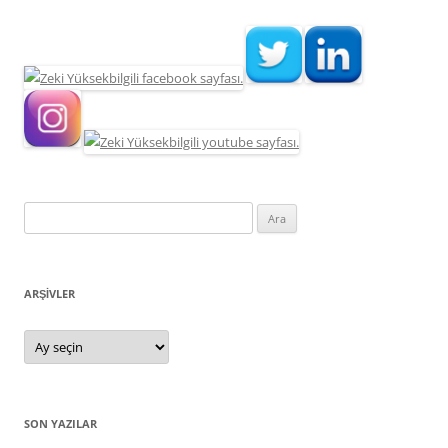
Arama:
ARŞIVLER
Arşivler
SON YAZILAR