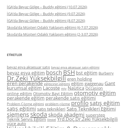
İGA’da Beyaz Gölge – Buddy eğitimi (10.07.2026)
İGA’da Beyaz Gölge – Buddy eğitimi (9.07.2026)
İGA’da Beyaz Gölge – Buddy eğitimi (8.07.2026)
Skoda’da Müşteri Odaklı Yaklaşım eğitimi (6-7.07.2026)
Skoda’da Müşteri Odaklı Yaklaşım eğitimi (2-3.07.2026)
ETIKETLER
beyaz eşya aksesuar satış
beyaz eşya aksesuar satış eğitimi
BSH
bosch
beyaz eşya eğitim
bst eğitim
Burberry
Dr.Zeki Yüksekbilgili
eren holding
eren perakende
Gant
eğitim
gaggenau
eğiticinin eğitimi
Lacoste
kurumsal eğitim
Nautica
Occasion
miy
otomotiv eğitim
online eğitim
Otomotiv Bayi Eğitim
perakende eğitim
perakende satış eğitimi
profilo
satış eğitim
Problem Çözme eğitimi
problem çözme
satış eğitimi
Satış Teknikleri Eğitimi
satış teknikleri
skoda
siemens
skoda akademi
superstep
Yrd.Doç.Dr.Zeki Yüksekbilgili
Teknik Servis Eğitim
Vestel
yüce auto