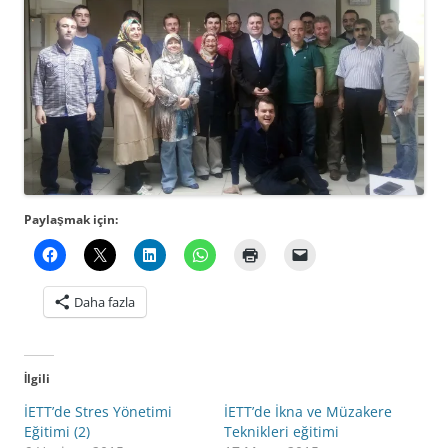
Paylaşmak için:
Daha fazla
İlgili
İETT’de Stres Yönetimi
İETT’de İkna ve Müzakere
Eğitimi (2)
Teknikleri eğitimi