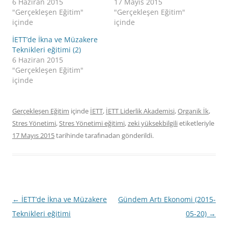
6 Haziran 2015
17 Mayıs 2015
"Gerçekleşen Eğitim"
"Gerçekleşen Eğitim"
içinde
içinde
İETT’de İkna ve Müzakere
Teknikleri eğitimi (2)
6 Haziran 2015
"Gerçekleşen Eğitim"
içinde
Gerçekleşen Eğitim
içinde
İETT
,
İETT Liderlik Akademisi
,
Organik İk
,
Stres Yönetimi
,
Stres Yönetimi eğitimi
,
zeki yüksekbilgili
etiketleriyle
17 Mayıs 2015
tarihinde
tarafınadan gönderildi.
Yazı
←
İETT’de İkna ve Müzakere
Gündem Artı Ekonomi (2015-
dolaşımı
Teknikleri eğitimi
05-20)
→