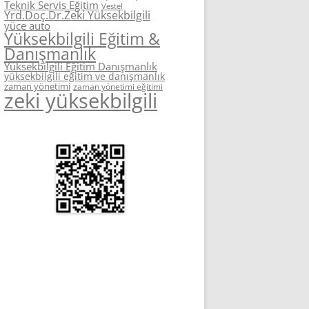
Teknik Servis Eğitim
Vestel
Yrd.Doç.Dr.Zeki Yüksekbilgili
yüce auto
Yüksekbilgili Eğitim &
Danışmanlık
Yüksekbilgili Eğitim Danışmanlık
yüksekbilgili eğitim ve danışmanlık
zaman yönetimi
zaman yönetimi eğitimi
zeki yüksekbilgili