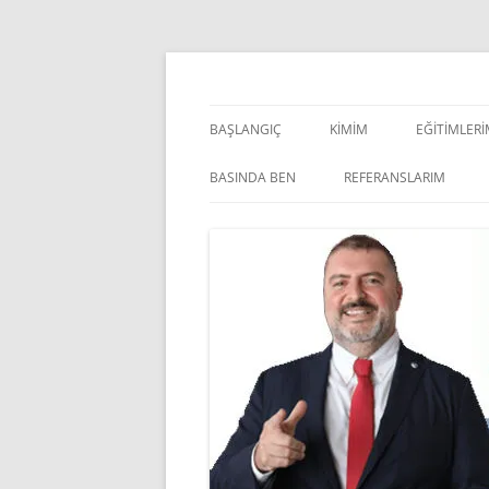
İçeriğe
atla
Pazarlama Danışmanı, Eğitmen ve Akademisye
Zeki Yüksekbilgili
BAŞLANGIÇ
KIMIM
EĞITIMLER
YÖNETSEL 
BASINDA BEN
REFERANSLARIM
KIŞISEL GE
INDOOR V