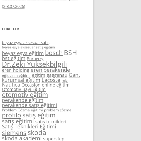
(2-3.07.2026)
ETIKETLER
beyaz eşya aksesuar satış
beyaz eşya aksesuar satış eğitimi
BSH
bosch
beyaz eşya eğitim
bst eğitim
Burberry
Dr.Zeki Yüksekbilgili
eren perakende
eren holding
Gant
eğitim
gaggenau
eğiticinin eğitimi
Lacoste
kurumsal eğitim
miy
Nautica
Occasion
online eğitim
Otomotiv Bayi Eğitim
otomotiv eğitim
perakende eğitim
perakende satış eğitimi
Problem Çözme eğitimi
problem çözme
profilo
satış eğitim
satış eğitimi
satış teknikleri
Satış Teknikleri Eğitimi
skoda
siemens
skoda akademi
superstep