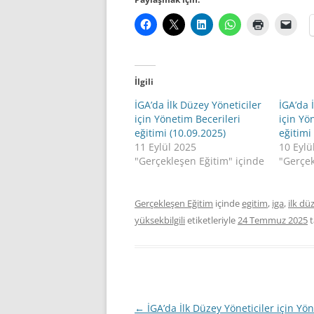
İlgili
İGA’da İlk Düzey Yöneticiler
İGA’da 
için Yönetim Becerileri
için Yö
eğitimi (10.09.2025)
eğitimi
11 Eylül 2025
10 Eylü
"Gerçekleşen Eğitim" içinde
"Gerçek
Gerçekleşen Eğitim
içinde
egitim
,
iga
,
ilk d
yüksekbilgili
etiketleriyle
24 Temmuz 2025
t
Yazı
←
İGA’da İlk Düzey Yöneticiler için Yö