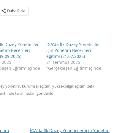
Daha fazla
İlk Düzey Yöneticiler
İGA’da İlk Düzey Yöneticiler
netim Becerileri
için Yönetim Becerileri
 (9.09.2025)
eğitimi (21.07.2025)
l 2025
21 Temmuz 2025
leşen Eğitim" içinde
"Gerçekleşen Eğitim" içinde
üzey yonetim
,
kurumsal egitim
,
yüksekbilgili eğitim
,
zeki
arihinde
tarafınadan gönderildi.
netim
İGA’da İlk Düzey Yöneticiler için Yönetim