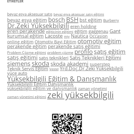
ETIKETLER
beyaz eşya aksesuar satış
beyaz eşya aksesuar satış eğitimi
BSH
bosch
beyaz eşya eğitim
bst eğitim
Burberry
Dr.Zeki Yüksekbilgili
eren holding
eren perakende
Gant
eğitim
gaggenau
eğiticinin eğitimi
Lacoste
kurumsal eğitim
Nautica
Occasion
miy
otomotiv eğitim
online eğitim
Otomotiv Bayi Eğitim
perakende eğitim
perakende satış eğitimi
profilo
satış eğitim
Problem Çözme eğitimi
problem çözme
satış eğitimi
Satış Teknikleri Eğitimi
satış teknikleri
skoda
siemens
skoda akademi
superstep
Yrd.Doç.Dr.Zeki Yüksekbilgili
Teknik Servis Eğitim
Vestel
yüce auto
Yüksekbilgili Eğitim & Danışmanlık
Yüksekbilgili Eğitim Danışmanlık
yüksekbilgili eğitim ve danışmanlık
zaman yönetimi
zeki yüksekbilgili
zaman yönetimi eğitimi