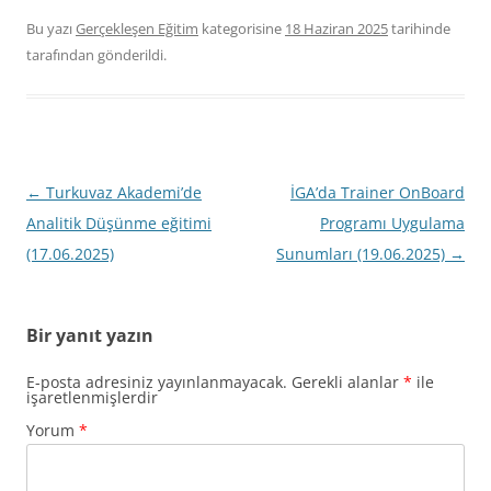
Bu yazı
Gerçekleşen Eğitim
kategorisine
18 Haziran 2025
tarihinde
tarafından gönderildi.
Yazı
←
Turkuvaz Akademi’de
İGA’da Trainer OnBoard
dolaşımı
Analitik Düşünme eğitimi
Programı Uygulama
(17.06.2025)
Sunumları (19.06.2025)
→
Bir yanıt yazın
E-posta adresiniz yayınlanmayacak.
Gerekli alanlar
*
ile
işaretlenmişlerdir
Yorum
*