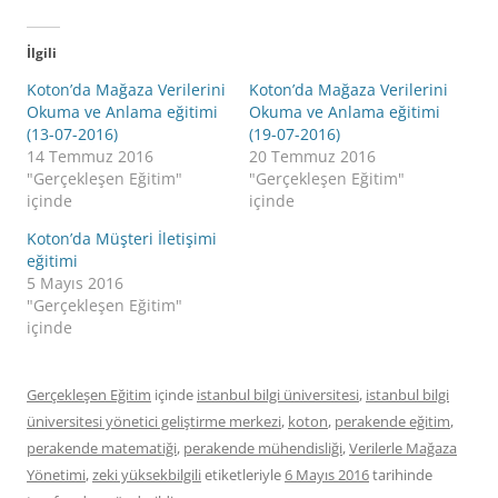
İlgili
Koton’da Mağaza Verilerini
Koton’da Mağaza Verilerini
Okuma ve Anlama eğitimi
Okuma ve Anlama eğitimi
(13-07-2016)
(19-07-2016)
14 Temmuz 2016
20 Temmuz 2016
"Gerçekleşen Eğitim"
"Gerçekleşen Eğitim"
içinde
içinde
Koton’da Müşteri İletişimi
eğitimi
5 Mayıs 2016
"Gerçekleşen Eğitim"
içinde
Gerçekleşen Eğitim
içinde
istanbul bilgi üniversitesi
,
istanbul bilgi
üniversitesi yönetici geliştirme merkezi
,
koton
,
perakende eğitim
,
perakende matematiği
,
perakende mühendisliği
,
Verilerle Mağaza
Yönetimi
,
zeki yüksekbilgili
etiketleriyle
6 Mayıs 2016
tarihinde