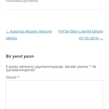
tarafınadan gönderildi.
Yazı
←
Koton’da Müşteri İletişimi
THY’de Etkin Liderlik Eğitimi
dolaşımı
eğitimi
(07-05-2016)
→
Bir yanıt yazın
E-posta adresiniz yayınlanmayacak.
Gerekli alanlar
*
ile
işaretlenmişlerdir
Yorum
*