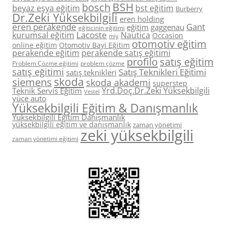
BSH
bosch
beyaz eşya eğitim
bst eğitim
Burberry
Dr.Zeki Yüksekbilgili
eren holding
eren perakende
Gant
eğitim
gaggenau
eğiticinin eğitimi
Lacoste
kurumsal eğitim
Nautica
Occasion
miy
otomotiv eğitim
online eğitim
Otomotiv Bayi Eğitim
perakende eğitim
perakende satış eğitimi
profilo
satış eğitim
Problem Çözme eğitimi
problem çözme
satış eğitimi
Satış Teknikleri Eğitimi
satış teknikleri
skoda
siemens
skoda akademi
superstep
Yrd.Doç.Dr.Zeki Yüksekbilgili
Teknik Servis Eğitim
Vestel
yüce auto
Yüksekbilgili Eğitim & Danışmanlık
Yüksekbilgili Eğitim Danışmanlık
yüksekbilgili eğitim ve danışmanlık
zaman yönetimi
zeki yüksekbilgili
zaman yönetimi eğitimi