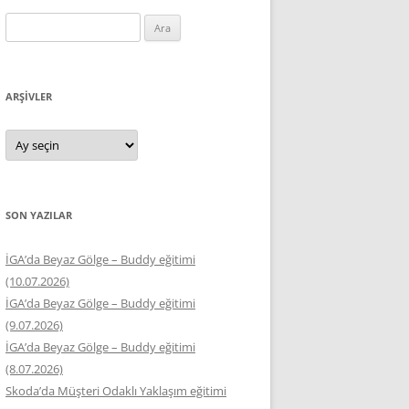
Arama:
ARŞIVLER
Arşivler
SON YAZILAR
İGA’da Beyaz Gölge – Buddy eğitimi
(10.07.2026)
İGA’da Beyaz Gölge – Buddy eğitimi
(9.07.2026)
İGA’da Beyaz Gölge – Buddy eğitimi
(8.07.2026)
Skoda’da Müşteri Odaklı Yaklaşım eğitimi