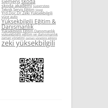
skoda
siemens
skoda akademi
superstep
Teknik Servis Eğitim
Vestel
Yrd.Doç.Dr.Zeki Yüksekbilgili
yüce auto
Yüksekbilgili Eğitim &
Danışmanlık
Yüksekbilgili Eğitim Danışmanlık
yüksekbilgili eğitim ve danışmanlık
zaman yönetimi
zaman yönetimi eğitimi
zeki yüksekbilgili