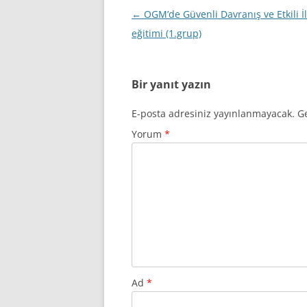
Yazı
←
OGM’de Güvenli Davranış ve Etkili İ
dolaşımı
eğitimi (1.grup)
Bir yanıt yazın
E-posta adresiniz yayınlanmayacak.
Ge
Yorum
*
Ad
*