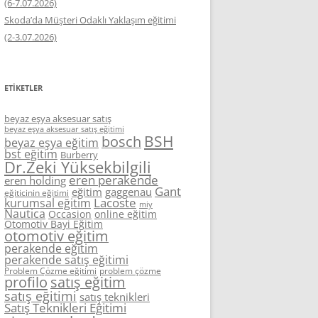
(6-7.07.2026)
Skoda’da Müşteri Odaklı Yaklaşım eğitimi
(2-3.07.2026)
ETIKETLER
beyaz eşya aksesuar satış
beyaz eşya aksesuar satış eğitimi
BSH
bosch
beyaz eşya eğitim
bst eğitim
Burberry
Dr.Zeki Yüksekbilgili
eren perakende
eren holding
Gant
eğitim
gaggenau
eğiticinin eğitimi
Lacoste
kurumsal eğitim
miy
Nautica
Occasion
online eğitim
Otomotiv Bayi Eğitim
otomotiv eğitim
perakende eğitim
perakende satış eğitimi
Problem Çözme eğitimi
problem çözme
profilo
satış eğitim
satış eğitimi
satış teknikleri
Satış Teknikleri Eğitimi