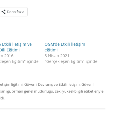
Daha fazla
Etkili İletişim ve
OGM’de Etkili İletişim
ili Eğitimi
eğitimi
ım 2016
3 Nisan 2021
leşen Eğitim" içinde
"Gerçekleşen Eğitim" içinde
İletişim Eğitimi
,
Güvenli Davranış ve Etkili İletişim
,
Güvenli
anlığı
,
orman genel müdürlüğü
,
zeki yüksekbilgili
etiketleriyle
di.