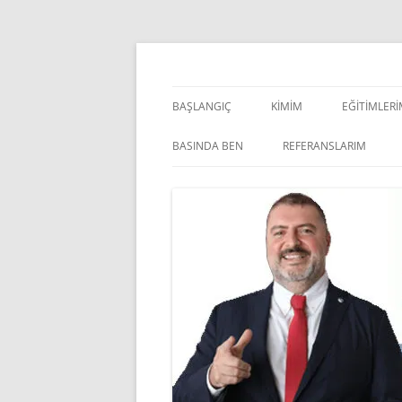
İçeriğe
atla
Pazarlama Danışmanı, Eğitmen ve Akademisye
Zeki Yüksekbilgili
BAŞLANGIÇ
KIMIM
EĞITIMLER
YÖNETSEL 
BASINDA BEN
REFERANSLARIM
KIŞISEL GE
INDOOR V