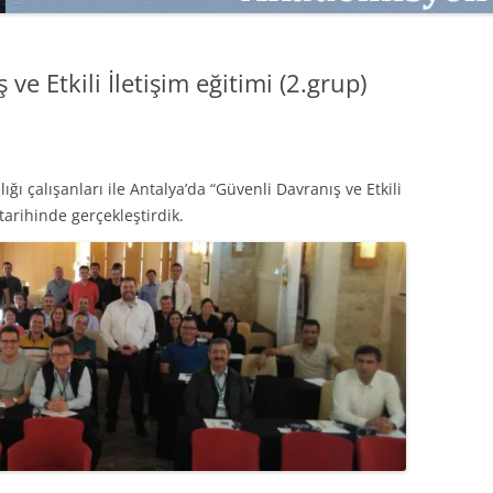
SATMAK
TEB KOBI TV
TÜKETICI DAVRANIŞLARI
SATIŞ – PAZARLAMA ÖYKÜLERI
e Etkili İletişim eğitimi (2.grup)
INTERDISCIPLINARY REFLECTIONS
OF DIGITAL TRANSFORMATION
PERAKENDE METRIKLERI
ğı çalışanları ile Antalya’da “Güvenli Davranış ve Etkili
HIZLI MODA TÜKETICILERININ
tarihinde gerçekleştirdik.
MAĞAZA ATMOSFERINE
VERDIKLERI ÖNEM
PAZARLAMADA YENI USTALIK
PAZARLAMA TEMELLERI
PAZARLAMA MUCIZE DEĞILDIR
PAZARLAMA CANAVARI