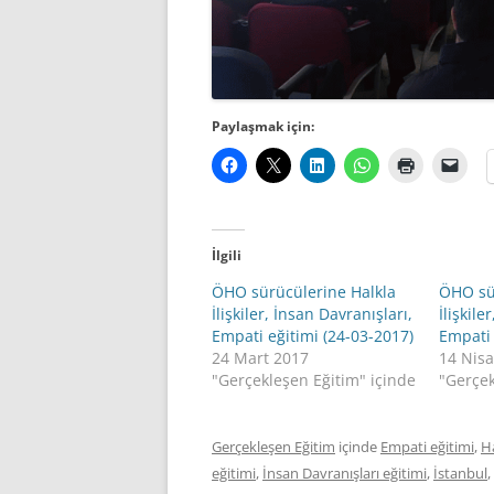
Paylaşmak için:
İlgili
ÖHO sürücülerine Halkla
ÖHO sü
İlişkiler, İnsan Davranışları,
İlişkile
Empati eğitimi (24-03-2017)
Empati 
24 Mart 2017
14 Nis
"Gerçekleşen Eğitim" içinde
"Gerçek
Gerçekleşen Eğitim
içinde
Empati eğitimi
,
Ha
eğitimi
,
İnsan Davranışları eğitimi
,
İstanbul
,