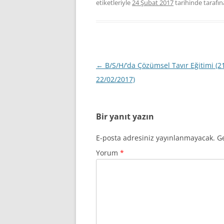
etiketleriyle
24 Şubat 2017
tarihinde
tarafı
Yazı
←
B/S/H/’da Çözümsel Tavır Eğitimi (2
dolaşımı
22/02/2017)
Bir yanıt yazın
E-posta adresiniz yayınlanmayacak.
Ge
Yorum
*