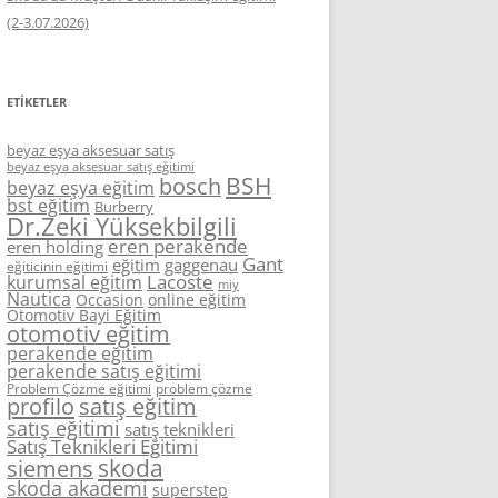
(2-3.07.2026)
ETIKETLER
beyaz eşya aksesuar satış
beyaz eşya aksesuar satış eğitimi
BSH
bosch
beyaz eşya eğitim
bst eğitim
Burberry
Dr.Zeki Yüksekbilgili
eren perakende
eren holding
Gant
eğitim
gaggenau
eğiticinin eğitimi
Lacoste
kurumsal eğitim
miy
Nautica
Occasion
online eğitim
Otomotiv Bayi Eğitim
otomotiv eğitim
perakende eğitim
perakende satış eğitimi
Problem Çözme eğitimi
problem çözme
profilo
satış eğitim
satış eğitimi
satış teknikleri
Satış Teknikleri Eğitimi
skoda
siemens
skoda akademi
superstep