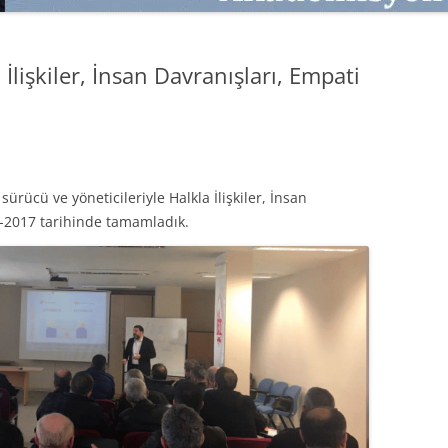
SATMAK
TEB KOBI TV
TÜKETICI DAVRANIŞLARI
SATIŞ – PAZARLAMA ÖYKÜLERI
lişkiler, İnsan Davranışları, Empati
INTERDISCIPLINARY REFLECTIONS
OF DIGITAL TRANSFORMATION
PERAKENDE METRIKLERI
HIZLI MODA TÜKETICILERININ
ürücü ve yöneticileriyle Halkla İlişkiler, İnsan
MAĞAZA ATMOSFERINE
2-2017 tarihinde tamamladık.
VERDIKLERI ÖNEM
PAZARLAMADA YENI USTALIK
PAZARLAMA TEMELLERI
PAZARLAMA MUCIZE DEĞILDIR
PAZARLAMA CANAVARI