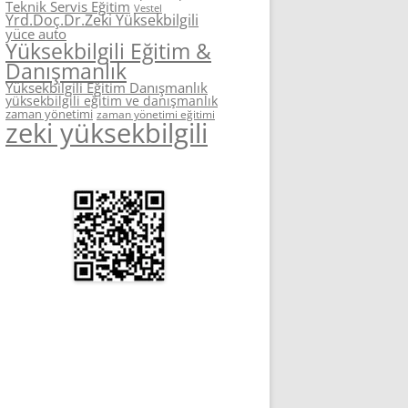
Teknik Servis Eğitim
Vestel
Yrd.Doç.Dr.Zeki Yüksekbilgili
yüce auto
Yüksekbilgili Eğitim &
Danışmanlık
Yüksekbilgili Eğitim Danışmanlık
yüksekbilgili eğitim ve danışmanlık
zaman yönetimi
zaman yönetimi eğitimi
zeki yüksekbilgili