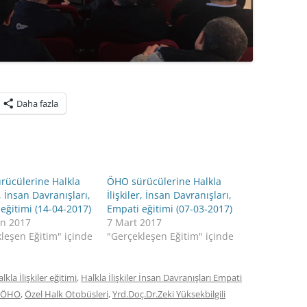
Daha fazla
rücülerine Halkla
ÖHO sürücülerine Halkla
r, İnsan Davranışları,
İlişkiler, İnsan Davranışları,
eğitimi (14-04-2017)
Empati eğitimi (07-03-2017)
an 2017
7 Mart 2017
leşen Eğitim" içinde
"Gerçekleşen Eğitim" içinde
lkla İlişkiler eğitimi
,
Halkla İlişkiler İnsan Davranışları Empati
ÖHO
,
Özel Halk Otobüsleri
,
Yrd.Doç.Dr.Zeki Yüksekbilgili