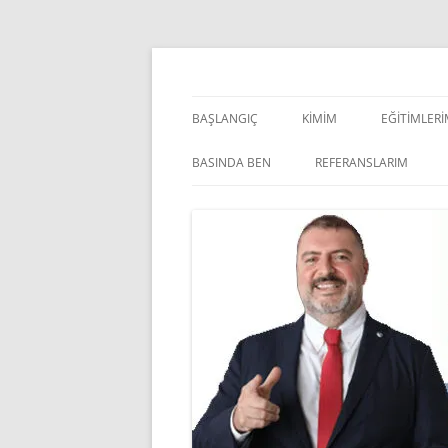
İçeriğe
atla
Pazarlama Danışmanı, Eğitmen ve Akademisye
Zeki Yüksekbilgili
BAŞLANGIÇ
KIMIM
EĞITIMLER
YÖNETSEL 
BASINDA BEN
REFERANSLARIM
KIŞISEL GE
INDOOR V