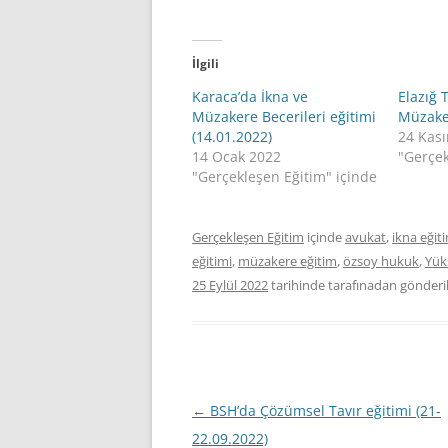
İlgili
Karaca’da İkna ve
Elazığ 
Müzakere Becerileri eğitimi
Müzaker
(14.01.2022)
24 Kas
14 Ocak 2022
"Gerçek
"Gerçekleşen Eğitim" içinde
Gerçekleşen Eğitim
içinde
avukat
,
ikna eğit
eğitimi
,
müzakere eğitim
,
özsoy hukuk
,
Yük
25 Eylül 2022
tarihinde
tarafınadan gönderil
Yazı
←
BSH’da Çözümsel Tavır eğitimi (21-
dolaşımı
22.09.2022)