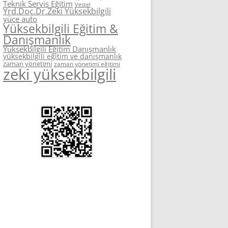
Teknik Servis Eğitim
Vestel
Yrd.Doç.Dr.Zeki Yüksekbilgili
yüce auto
Yüksekbilgili Eğitim &
Danışmanlık
Yüksekbilgili Eğitim Danışmanlık
yüksekbilgili eğitim ve danışmanlık
zaman yönetimi
zaman yönetimi eğitimi
zeki yüksekbilgili