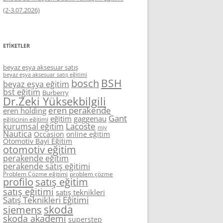
(2-3.07.2026)
ETIKETLER
beyaz eşya aksesuar satış
beyaz eşya aksesuar satış eğitimi
BSH
bosch
beyaz eşya eğitim
bst eğitim
Burberry
Dr.Zeki Yüksekbilgili
eren perakende
eren holding
Gant
eğitim
gaggenau
eğiticinin eğitimi
Lacoste
kurumsal eğitim
miy
Nautica
Occasion
online eğitim
Otomotiv Bayi Eğitim
otomotiv eğitim
perakende eğitim
perakende satış eğitimi
Problem Çözme eğitimi
problem çözme
profilo
satış eğitim
satış eğitimi
satış teknikleri
Satış Teknikleri Eğitimi
skoda
siemens
skoda akademi
superstep