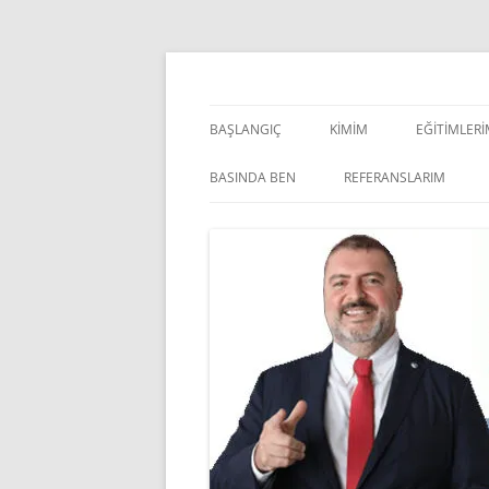
İçeriğe
atla
Pazarlama Danışmanı, Eğitmen ve Akademisye
Zeki Yüksekbilgili
BAŞLANGIÇ
KIMIM
EĞITIMLER
YÖNETSEL 
BASINDA BEN
REFERANSLARIM
KIŞISEL GE
INDOOR V