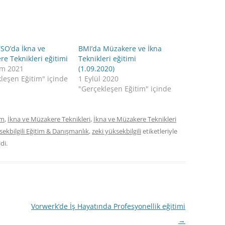
TSO’da İkna ve
BMI’da Müzakere ve İkna
e Teknikleri eğitimi
Teknikleri eğitimi
ım 2021
(1.09.2020)
leşen Eğitim" içinde
1 Eylül 2020
"Gerçekleşen Eğitim" içinde
im
,
İkna ve Müzakere Teknikleri
,
İkna ve Müzakere Teknikleri
sekbilgili Eğitim & Danışmanlık
,
zeki yüksekbilgili
etiketleriyle
di.
Vorwerk’de İş Hayatında Profesyonellik eğitimi
→