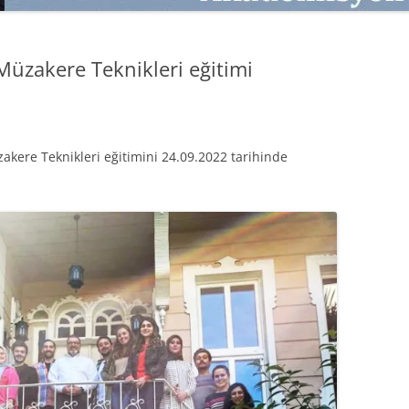
SATMAK
TEB KOBI TV
TÜKETICI DAVRANIŞLARI
SATIŞ – PAZARLAMA ÖYKÜLERI
üzakere Teknikleri eğitimi
INTERDISCIPLINARY REFLECTIONS
OF DIGITAL TRANSFORMATION
PERAKENDE METRIKLERI
akere Teknikleri eğitimini 24.09.2022 tarihinde
HIZLI MODA TÜKETICILERININ
MAĞAZA ATMOSFERINE
VERDIKLERI ÖNEM
PAZARLAMADA YENI USTALIK
PAZARLAMA TEMELLERI
PAZARLAMA MUCIZE DEĞILDIR
PAZARLAMA CANAVARI