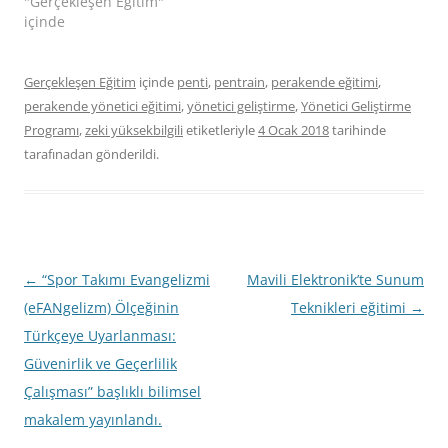
"Gerçekleşen Eğitim"
içinde
Gerçekleşen Eğitim
içinde
penti
,
pentrain
,
perakende eğitimi
,
perakende yönetici eğitimi
,
yönetici geliştirme
,
Yönetici Geliştirme
Programı
,
zeki yüksekbilgili
etiketleriyle
4 Ocak 2018
tarihinde
tarafınadan gönderildi.
Yazı
←
“Spor Takımı Evangelizmi
Mavili Elektronik’te Sunum
dolaşımı
(eFANgelizm) Ölçeğinin
Teknikleri eğitimi
→
Türkçeye Uyarlanması:
Güvenirlik ve Geçerlilik
Çalışması” başlıklı bilimsel
makalem yayınlandı.