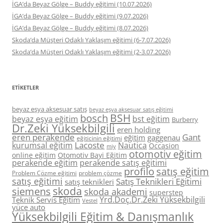
İGA’da Beyaz Gölge – Buddy eğitimi (10.07.2026)
İGA’da Beyaz Gölge – Buddy eğitimi (9.07.2026)
İGA’da Beyaz Gölge – Buddy eğitimi (8.07.2026)
Skoda’da Müşteri Odaklı Yaklaşım eğitimi (6-7.07.2026)
Skoda’da Müşteri Odaklı Yaklaşım eğitimi (2-3.07.2026)
ETIKETLER
beyaz eşya aksesuar satış
beyaz eşya aksesuar satış eğitimi
BSH
bosch
beyaz eşya eğitim
bst eğitim
Burberry
Dr.Zeki Yüksekbilgili
eren holding
eren perakende
Gant
eğitim
gaggenau
eğiticinin eğitimi
Lacoste
kurumsal eğitim
Nautica
Occasion
miy
otomotiv eğitim
online eğitim
Otomotiv Bayi Eğitim
perakende eğitim
perakende satış eğitimi
profilo
satış eğitim
Problem Çözme eğitimi
problem çözme
satış eğitimi
Satış Teknikleri Eğitimi
satış teknikleri
skoda
siemens
skoda akademi
superstep
Yrd.Doç.Dr.Zeki Yüksekbilgili
Teknik Servis Eğitim
Vestel
yüce auto
Yüksekbilgili Eğitim & Danışmanlık