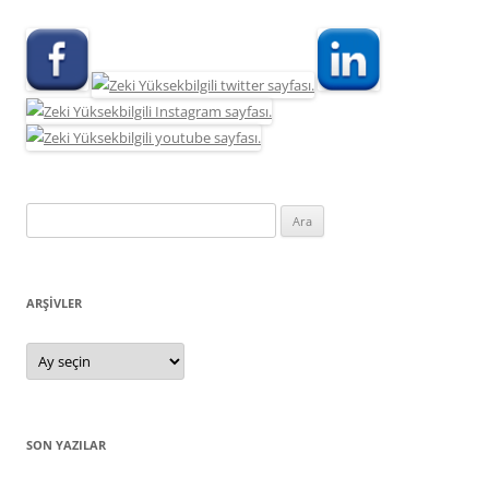
Arama:
ARŞIVLER
Arşivler
SON YAZILAR