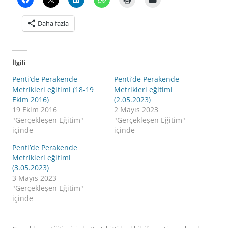
Daha fazla
İlgili
Penti’de Perakende
Penti’de Perakende
Metrikleri eğitimi (18-19
Metrikleri eğitimi
Ekim 2016)
(2.05.2023)
19 Ekim 2016
2 Mayıs 2023
"Gerçekleşen Eğitim"
"Gerçekleşen Eğitim"
içinde
içinde
Penti’de Perakende
Metrikleri eğitimi
(3.05.2023)
3 Mayıs 2023
"Gerçekleşen Eğitim"
içinde