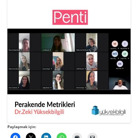
Paylaşmak için: