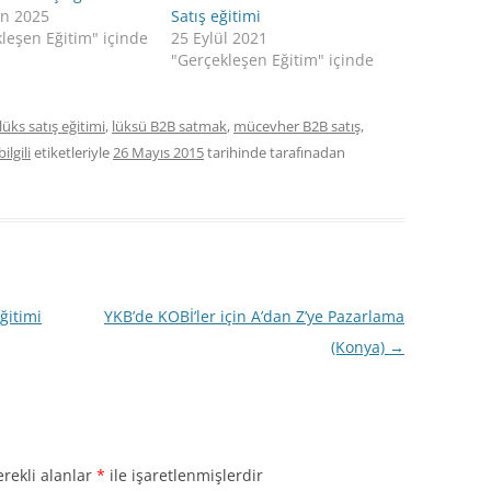
an 2025
Satış eğitimi
leşen Eğitim" içinde
25 Eylül 2021
"Gerçekleşen Eğitim" içinde
lüks satış eğitimi
,
lüksü B2B satmak
,
mücevher B2B satış
,
ilgili
etiketleriyle
26 Mayıs 2015
tarihinde
tarafınadan
ğitimi
YKB’de KOBİ’ler için A’dan Z’ye Pazarlama
(Konya)
→
rekli alanlar
*
ile işaretlenmişlerdir