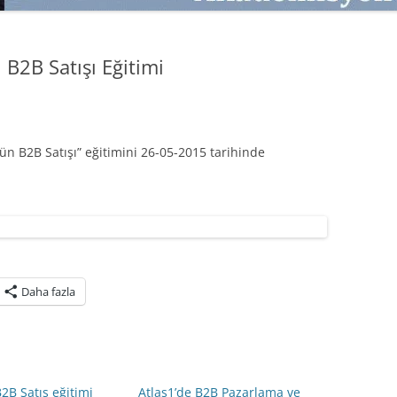
SATMAK
TEB KOBI TV
TÜKETICI DAVRANIŞLARI
SATIŞ – PAZARLAMA ÖYKÜLERI
 B2B Satışı Eğitimi
INTERDISCIPLINARY REFLECTIONS
OF DIGITAL TRANSFORMATION
PERAKENDE METRIKLERI
sün B2B Satışı” eğitimini 26-05-2015 tarihinde
HIZLI MODA TÜKETICILERININ
MAĞAZA ATMOSFERINE
VERDIKLERI ÖNEM
PAZARLAMADA YENI USTALIK
PAZARLAMA TEMELLERI
Daha fazla
PAZARLAMA MUCIZE DEĞILDIR
PAZARLAMA CANAVARI
B2B Satış eğitimi
Atlas1’de B2B Pazarlama ve