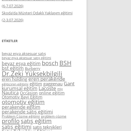
(6-7.07.2026)
Skoda’da Müşteri Odaklı Yaklaşım eğitimi
(2-3.07.2026)
ETIKETLER
beyaz eşya aksesuar satış
beyaz eşya aksesuar satış eğitimi
BSH
bosch
beyaz eşya eğitim
bst eğitim
Burberry
Dr.Zeki Yüksekbilgili
eren perakende
eren holding
Gant
eğitim
gaggenau
eğiticinin eğitimi
Lacoste
kurumsal eğitim
miy
Nautica
Occasion
online eğitim
Otomotiv Bayi Eğitim
otomotiv eğitim
perakende eğitim
perakende satış eğitimi
Problem Çözme eğitimi
problem çözme
profilo
satış eğitim
satış eğitimi
satış teknikleri