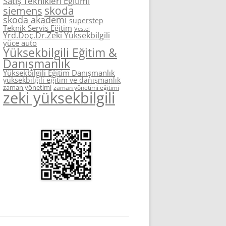
Satış Teknikleri Eğitimi
skoda
siemens
skoda akademi
superstep
Teknik Servis Eğitim
Vestel
Yrd.Doç.Dr.Zeki Yüksekbilgili
yüce auto
Yüksekbilgili Eğitim &
Danışmanlık
Yüksekbilgili Eğitim Danışmanlık
yüksekbilgili eğitim ve danışmanlık
zaman yönetimi
zaman yönetimi eğitimi
zeki yüksekbilgili