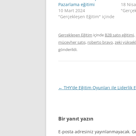
Pazarlama eğitimi
18 Nis
10 Mart 2024
"Gerçek
"Gerçekleşen Eğitim" içinde
Gerçekleşen Eğitim
içinde
B2B satış eğitimi
,
mücevher satış
,
roberto bravo
,
zeki yüksekb
gönderildi.
Yazı
←
THY’de Eğitim Oyunları ile Liderlik E
dolaşımı
Bir yanıt yazın
E-posta adresiniz yayınlanmayacak.
Ge