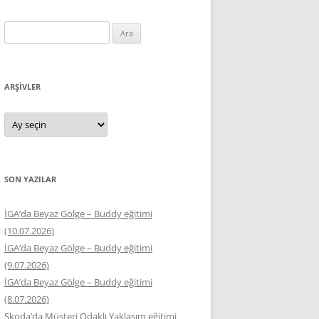
Arama:
ARŞIVLER
Arşivler
SON YAZILAR
İGA’da Beyaz Gölge – Buddy eğitimi
(10.07.2026)
İGA’da Beyaz Gölge – Buddy eğitimi
(9.07.2026)
İGA’da Beyaz Gölge – Buddy eğitimi
(8.07.2026)
Skoda’da Müşteri Odaklı Yaklaşım eğitimi