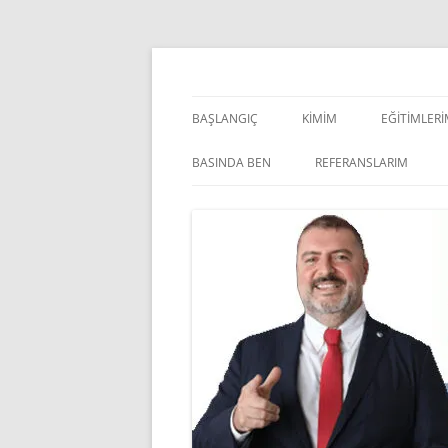
İçeriğe
atla
Pazarlama Danışmanı, Eğitmen ve Akademisye
Zeki Yüksekbilgili
BAŞLANGIÇ
KIMIM
EĞITIMLER
YÖNETSEL 
BASINDA BEN
REFERANSLARIM
KIŞISEL GE
INDOOR V