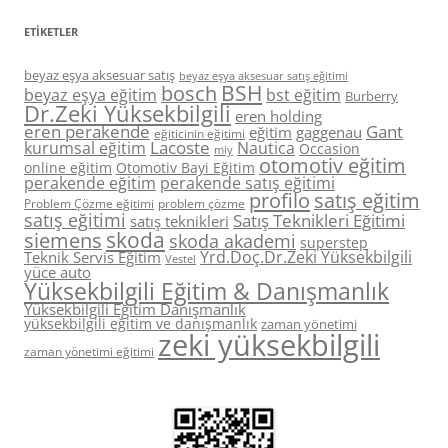
ETIKETLER
beyaz eşya aksesuar satış
beyaz eşya aksesuar satış eğitimi
BSH
bosch
beyaz eşya eğitim
bst eğitim
Burberry
Dr.Zeki Yüksekbilgili
eren holding
eren perakende
Gant
eğitim
gaggenau
eğiticinin eğitimi
Lacoste
kurumsal eğitim
Nautica
Occasion
miy
otomotiv eğitim
online eğitim
Otomotiv Bayi Eğitim
perakende eğitim
perakende satış eğitimi
profilo
satış eğitim
Problem Çözme eğitimi
problem çözme
satış eğitimi
Satış Teknikleri Eğitimi
satış teknikleri
skoda
siemens
skoda akademi
superstep
Yrd.Doç.Dr.Zeki Yüksekbilgili
Teknik Servis Eğitim
Vestel
yüce auto
Yüksekbilgili Eğitim & Danışmanlık
Yüksekbilgili Eğitim Danışmanlık
yüksekbilgili eğitim ve danışmanlık
zaman yönetimi
zeki yüksekbilgili
zaman yönetimi eğitimi