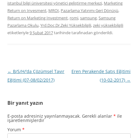
istanbul bilgi üniversitesi yönetici geliştirme merkezi
,
Marketing
Return on Invesment
,
MROI
,
Pazarlama Yatırımı Geri Dönüşü
,
Return on Marketing Investment
,
romi
,
samsung
,
Samsung
Pazarlama Okulu
,
Yrd.Doç.Dr.Zeki Yüksekbilgili
,
zeki yüksekbilgili
etiketleriyle
9 Şubat 2017
tarihinde
tarafınadan gönderildi.
Yazı
←
B/S/H/’da Çözümsel Tavır
Eren Perakende Satış Eğitimi
dolaşımı
Eğitimi (07-08/02/2017)
(10-02-2017)
→
Bir yanıt yazın
E-posta adresiniz yayınlanmayacak.
Gerekli alanlar
*
ile
işaretlenmişlerdir
Yorum
*