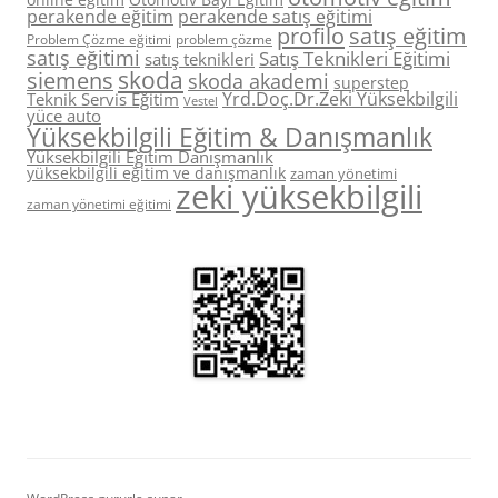
perakende eğitim
perakende satış eğitimi
profilo
satış eğitim
Problem Çözme eğitimi
problem çözme
satış eğitimi
Satış Teknikleri Eğitimi
satış teknikleri
skoda
siemens
skoda akademi
superstep
Yrd.Doç.Dr.Zeki Yüksekbilgili
Teknik Servis Eğitim
Vestel
yüce auto
Yüksekbilgili Eğitim & Danışmanlık
Yüksekbilgili Eğitim Danışmanlık
yüksekbilgili eğitim ve danışmanlık
zaman yönetimi
zeki yüksekbilgili
zaman yönetimi eğitimi