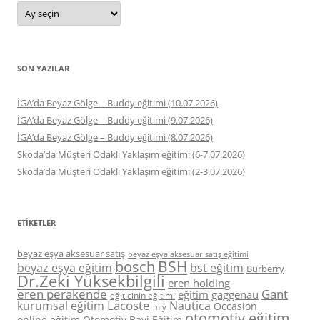
Arşivler
SON YAZILAR
İGA’da Beyaz Gölge – Buddy eğitimi (10.07.2026)
İGA’da Beyaz Gölge – Buddy eğitimi (9.07.2026)
İGA’da Beyaz Gölge – Buddy eğitimi (8.07.2026)
Skoda’da Müşteri Odaklı Yaklaşım eğitimi (6-7.07.2026)
Skoda’da Müşteri Odaklı Yaklaşım eğitimi (2-3.07.2026)
ETIKETLER
beyaz eşya aksesuar satış
beyaz eşya aksesuar satış eğitimi
BSH
bosch
beyaz eşya eğitim
bst eğitim
Burberry
Dr.Zeki Yüksekbilgili
eren holding
eren perakende
Gant
eğitim
gaggenau
eğiticinin eğitimi
Lacoste
kurumsal eğitim
Nautica
Occasion
miy
otomotiv eğitim
online eğitim
Otomotiv Bayi Eğitim