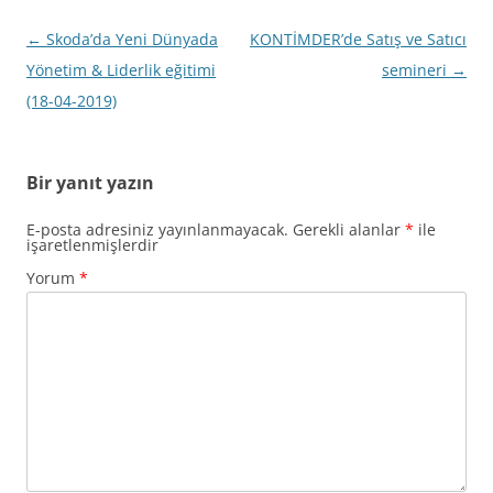
Yazı
←
Skoda’da Yeni Dünyada
KONTİMDER’de Satış ve Satıcı
dolaşımı
Yönetim & Liderlik eğitimi
semineri
→
(18-04-2019)
Bir yanıt yazın
E-posta adresiniz yayınlanmayacak.
Gerekli alanlar
*
ile
işaretlenmişlerdir
Yorum
*