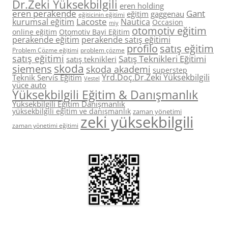
Dr.Zeki Yüksekbilgili
eren holding
eren perakende
Gant
eğitim
gaggenau
eğiticinin eğitimi
Lacoste
kurumsal eğitim
Nautica
Occasion
miy
otomotiv eğitim
online eğitim
Otomotiv Bayi Eğitim
perakende eğitim
perakende satış eğitimi
profilo
satış eğitim
Problem Çözme eğitimi
problem çözme
satış eğitimi
Satış Teknikleri Eğitimi
satış teknikleri
skoda
siemens
skoda akademi
superstep
Yrd.Doç.Dr.Zeki Yüksekbilgili
Teknik Servis Eğitim
Vestel
yüce auto
Yüksekbilgili Eğitim & Danışmanlık
Yüksekbilgili Eğitim Danışmanlık
yüksekbilgili eğitim ve danışmanlık
zaman yönetimi
zeki yüksekbilgili
zaman yönetimi eğitimi