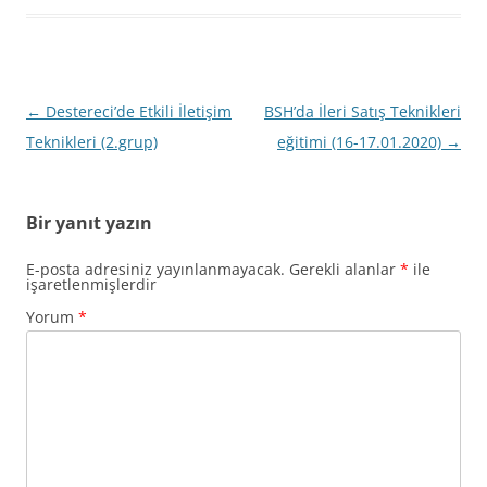
Yazı
←
Destereci’de Etkili İletişim
BSH’da İleri Satış Teknikleri
dolaşımı
Teknikleri (2.grup)
eğitimi (16-17.01.2020)
→
Bir yanıt yazın
E-posta adresiniz yayınlanmayacak.
Gerekli alanlar
*
ile
işaretlenmişlerdir
Yorum
*