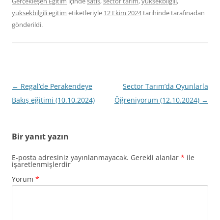
Gerçekleşen Eğitim
içinde
satis
,
sector tarim
,
yuksekbilgili
,
yuksekbilgili egitim
etiketleriyle
12 Ekim 2024
tarihinde
tarafınadan
gönderildi.
Yazı
←
Regal’de Perakendeye
Sector Tarım’da Oyunlarla
dolaşımı
Bakış eğitimi (10.10.2024)
Öğreniyorum (12.10.2024)
→
Bir yanıt yazın
E-posta adresiniz yayınlanmayacak.
Gerekli alanlar
*
ile
işaretlenmişlerdir
Yorum
*