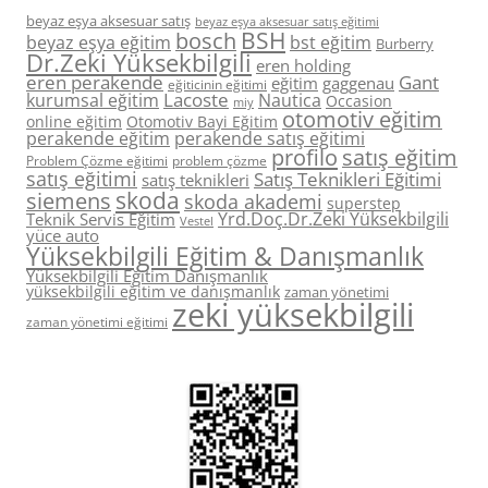
beyaz eşya aksesuar satış
beyaz eşya aksesuar satış eğitimi
BSH
bosch
beyaz eşya eğitim
bst eğitim
Burberry
Dr.Zeki Yüksekbilgili
eren holding
eren perakende
Gant
eğitim
gaggenau
eğiticinin eğitimi
Lacoste
kurumsal eğitim
Nautica
Occasion
miy
otomotiv eğitim
online eğitim
Otomotiv Bayi Eğitim
perakende eğitim
perakende satış eğitimi
profilo
satış eğitim
Problem Çözme eğitimi
problem çözme
satış eğitimi
Satış Teknikleri Eğitimi
satış teknikleri
skoda
siemens
skoda akademi
superstep
Yrd.Doç.Dr.Zeki Yüksekbilgili
Teknik Servis Eğitim
Vestel
yüce auto
Yüksekbilgili Eğitim & Danışmanlık
Yüksekbilgili Eğitim Danışmanlık
yüksekbilgili eğitim ve danışmanlık
zaman yönetimi
zeki yüksekbilgili
zaman yönetimi eğitimi