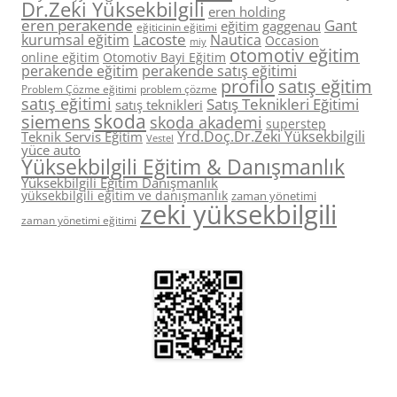
Dr.Zeki Yüksekbilgili
eren holding
eren perakende
Gant
eğitim
gaggenau
eğiticinin eğitimi
Lacoste
kurumsal eğitim
Nautica
Occasion
miy
otomotiv eğitim
online eğitim
Otomotiv Bayi Eğitim
perakende eğitim
perakende satış eğitimi
profilo
satış eğitim
Problem Çözme eğitimi
problem çözme
satış eğitimi
Satış Teknikleri Eğitimi
satış teknikleri
skoda
siemens
skoda akademi
superstep
Yrd.Doç.Dr.Zeki Yüksekbilgili
Teknik Servis Eğitim
Vestel
yüce auto
Yüksekbilgili Eğitim & Danışmanlık
Yüksekbilgili Eğitim Danışmanlık
yüksekbilgili eğitim ve danışmanlık
zaman yönetimi
zeki yüksekbilgili
zaman yönetimi eğitimi