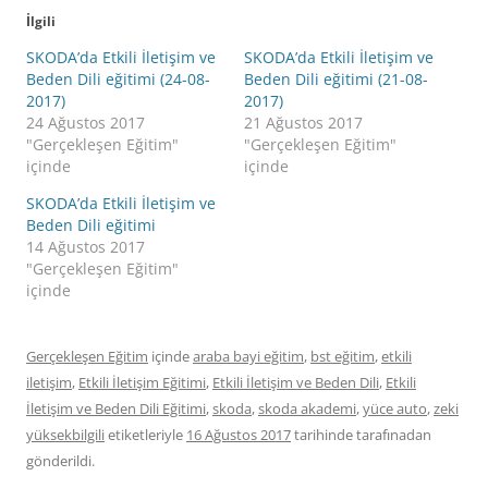
İlgili
SKODA’da Etkili İletişim ve
SKODA’da Etkili İletişim ve
Beden Dili eğitimi (24-08-
Beden Dili eğitimi (21-08-
2017)
2017)
24 Ağustos 2017
21 Ağustos 2017
"Gerçekleşen Eğitim"
"Gerçekleşen Eğitim"
içinde
içinde
SKODA’da Etkili İletişim ve
Beden Dili eğitimi
14 Ağustos 2017
"Gerçekleşen Eğitim"
içinde
Gerçekleşen Eğitim
içinde
araba bayi eğitim
,
bst eğitim
,
etkili
iletişim
,
Etkili İletişim Eğitimi
,
Etkili İletişim ve Beden Dili
,
Etkili
İletişim ve Beden Dili Eğitimi
,
skoda
,
skoda akademi
,
yüce auto
,
zeki
yüksekbilgili
etiketleriyle
16 Ağustos 2017
tarihinde
tarafınadan
gönderildi.