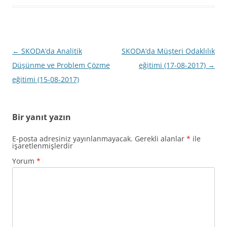
Yazı
←
SKODA’da Analitik
SKODA’da Müşteri Odaklılık
dolaşımı
Düşünme ve Problem Çözme
eğitimi (17-08-2017)
→
eğitimi (15-08-2017)
Bir yanıt yazın
E-posta adresiniz yayınlanmayacak.
Gerekli alanlar
*
ile
işaretlenmişlerdir
Yorum
*