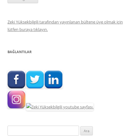
Zeki Yüksekbilgili tarafından yayınlanan bültene üye olmak için
lütfen buraya tıklayın.
BAĞLANTILAR
Arama: