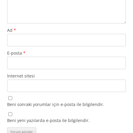
Ad
*
E-posta
*
İnternet sitesi
Beni sonraki yorumlar için e-posta ile bilgilendir.
Beni yeni yazılarda e-posta ile bilgilendir.