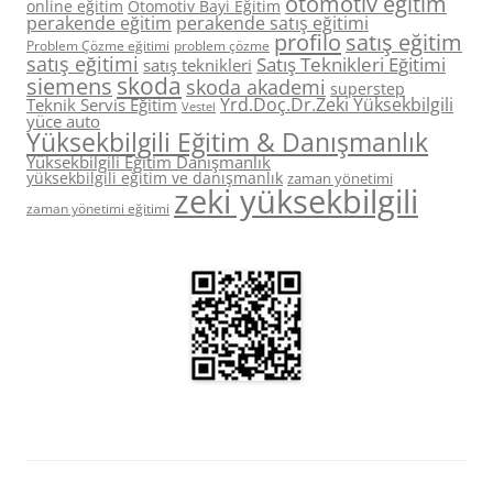
otomotiv eğitim
online eğitim
Otomotiv Bayi Eğitim
perakende eğitim
perakende satış eğitimi
profilo
satış eğitim
Problem Çözme eğitimi
problem çözme
satış eğitimi
Satış Teknikleri Eğitimi
satış teknikleri
skoda
siemens
skoda akademi
superstep
Yrd.Doç.Dr.Zeki Yüksekbilgili
Teknik Servis Eğitim
Vestel
yüce auto
Yüksekbilgili Eğitim & Danışmanlık
Yüksekbilgili Eğitim Danışmanlık
yüksekbilgili eğitim ve danışmanlık
zaman yönetimi
zeki yüksekbilgili
zaman yönetimi eğitimi