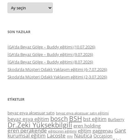
Arşivler
SON YAZILAR
İGA’da Beyaz Gölge – Buddy eğitimi (10.07.2026)
İGA’da Beyaz Gölge – Buddy eğitimi (9.07.2026)
İGA’da Beyaz Gölge – Buddy eğitimi (8.07.2026)
Skoda’da Müşteri Odaklı Yaklaşım eğitimi (6-7.07.2026)
Skoda’da Müşteri Odaklı Yaklaşım eğitimi (2-3.07.2026)
ETIKETLER
beyaz eşya aksesuar satış
beyaz eşya aksesuar satış eğitimi
BSH
bosch
beyaz eşya eğitim
bst eğitim
Burberry
Dr.Zeki Yüksekbilgili
eren holding
eren perakende
Gant
eğitim
gaggenau
eğiticinin eğitimi
Lacoste
kurumsal eğitim
Nautica
Occasion
miy