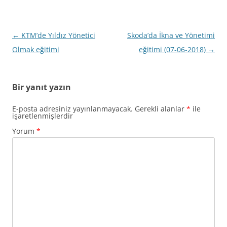
Yazı
←
KTM’de Yıldız Yönetici
Skoda’da İkna ve Yönetimi
dolaşımı
Olmak eğitimi
eğitimi (07-06-2018)
→
Bir yanıt yazın
E-posta adresiniz yayınlanmayacak.
Gerekli alanlar
*
ile
işaretlenmişlerdir
Yorum
*