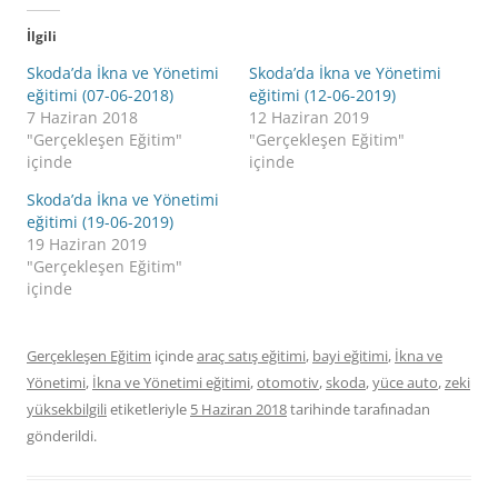
İlgili
Skoda’da İkna ve Yönetimi
Skoda’da İkna ve Yönetimi
eğitimi (07-06-2018)
eğitimi (12-06-2019)
7 Haziran 2018
12 Haziran 2019
"Gerçekleşen Eğitim"
"Gerçekleşen Eğitim"
içinde
içinde
Skoda’da İkna ve Yönetimi
eğitimi (19-06-2019)
19 Haziran 2019
"Gerçekleşen Eğitim"
içinde
Gerçekleşen Eğitim
içinde
araç satış eğitimi
,
bayi eğitimi
,
İkna ve
Yönetimi
,
İkna ve Yönetimi eğitimi
,
otomotiv
,
skoda
,
yüce auto
,
zeki
yüksekbilgili
etiketleriyle
5 Haziran 2018
tarihinde
tarafınadan
gönderildi.