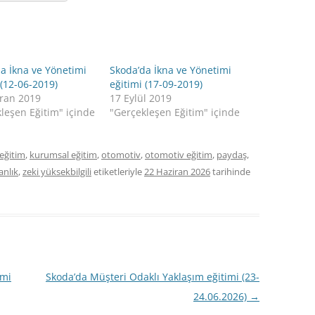
a İkna ve Yönetimi
Skoda’da İkna ve Yönetimi
 (12-06-2019)
eğitimi (17-09-2019)
iran 2019
17 Eylül 2019
leşen Eğitim" içinde
"Gerçekleşen Eğitim" içinde
eğitim
,
kurumsal eğitim
,
otomotiv
,
otomotiv eğitim
,
paydaş
,
anlık
,
zeki yüksekbilgili
etiketleriyle
22 Haziran 2026
tarihinde
imi
Skoda’da Müşteri Odaklı Yaklaşım eğitimi (23-
24.06.2026)
→