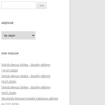
Arama:
ARŞIVLER
Arşivler
SON YAZILAR
İGA’da Beyaz Gölge – Buddy eğitimi
(10.07.2026)
İGA’da Beyaz Gölge – Buddy eğitimi
(9.07.2026)
İGA’da Beyaz Gölge – Buddy eğitimi
(8.07.2026)
Skoda’da Müşteri Odaklı Yaklaşım eğitimi
(6-7.07.2026)