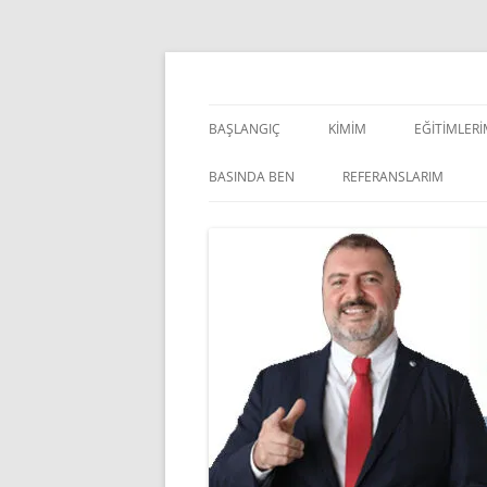
İçeriğe
atla
Pazarlama Danışmanı, Eğitmen ve Akademisye
Zeki Yüksekbilgili
BAŞLANGIÇ
KIMIM
EĞITIMLER
YÖNETSEL 
BASINDA BEN
REFERANSLARIM
KIŞISEL GE
INDOOR V