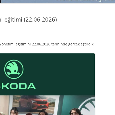
SATMAK
TEB KOBI TV
TÜKETICI DAVRANIŞLARI
SATIŞ – PAZARLAMA ÖYKÜLERI
i eğitimi (22.06.2026)
INTERDISCIPLINARY REFLECTIONS
OF DIGITAL TRANSFORMATION
PERAKENDE METRIKLERI
e Yönetimi eğitimini 22.06.2026 tarihinde gerçekleştirdik.
HIZLI MODA TÜKETICILERININ
MAĞAZA ATMOSFERINE
VERDIKLERI ÖNEM
PAZARLAMADA YENI USTALIK
PAZARLAMA TEMELLERI
PAZARLAMA MUCIZE DEĞILDIR
PAZARLAMA CANAVARI