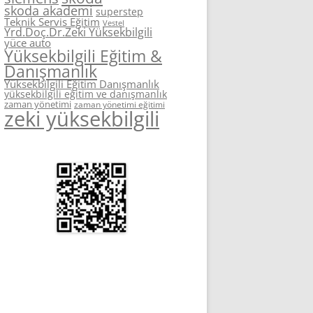
skoda akademi
superstep
Teknik Servis Eğitim
Vestel
Yrd.Doç.Dr.Zeki Yüksekbilgili
yüce auto
Yüksekbilgili Eğitim &
Danışmanlık
Yüksekbilgili Eğitim Danışmanlık
yüksekbilgili eğitim ve danışmanlık
zaman yönetimi
zaman yönetimi eğitimi
zeki yüksekbilgili