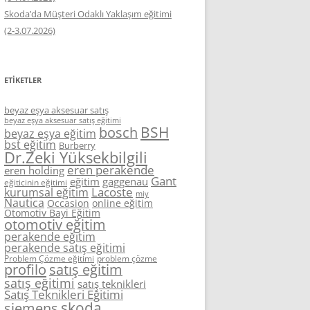
Skoda’da Müşteri Odaklı Yaklaşım eğitimi
(2-3.07.2026)
ETIKETLER
beyaz eşya aksesuar satış
beyaz eşya aksesuar satış eğitimi
BSH
bosch
beyaz eşya eğitim
bst eğitim
Burberry
Dr.Zeki Yüksekbilgili
eren perakende
eren holding
Gant
eğitim
gaggenau
eğiticinin eğitimi
Lacoste
kurumsal eğitim
miy
Nautica
Occasion
online eğitim
Otomotiv Bayi Eğitim
otomotiv eğitim
perakende eğitim
perakende satış eğitimi
Problem Çözme eğitimi
problem çözme
profilo
satış eğitim
satış eğitimi
satış teknikleri
Satış Teknikleri Eğitimi
skoda
siemens