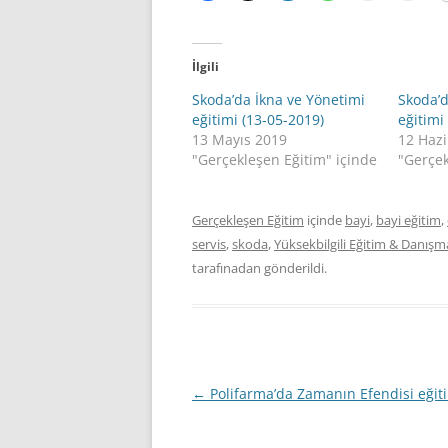
İlgili
Skoda’da İkna ve Yönetimi
Skoda’d
eğitimi (13-05-2019)
eğitimi
13 Mayıs 2019
12 Haz
"Gerçekleşen Eğitim" içinde
"Gerçek
Gerçekleşen Eğitim
içinde
bayi
,
bayi eğitim
,
servis
,
skoda
,
Yüksekbilgili Eğitim & Danışm
tarafınadan gönderildi.
Yazı
←
Polifarma’da Zamanın Efendisi eğit
dolaşımı