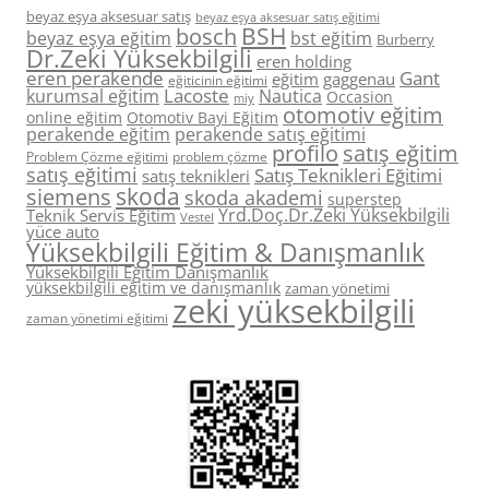
beyaz eşya aksesuar satış
beyaz eşya aksesuar satış eğitimi
BSH
bosch
beyaz eşya eğitim
bst eğitim
Burberry
Dr.Zeki Yüksekbilgili
eren holding
eren perakende
Gant
eğitim
gaggenau
eğiticinin eğitimi
Lacoste
kurumsal eğitim
Nautica
Occasion
miy
otomotiv eğitim
online eğitim
Otomotiv Bayi Eğitim
perakende eğitim
perakende satış eğitimi
profilo
satış eğitim
Problem Çözme eğitimi
problem çözme
satış eğitimi
Satış Teknikleri Eğitimi
satış teknikleri
skoda
siemens
skoda akademi
superstep
Yrd.Doç.Dr.Zeki Yüksekbilgili
Teknik Servis Eğitim
Vestel
yüce auto
Yüksekbilgili Eğitim & Danışmanlık
Yüksekbilgili Eğitim Danışmanlık
yüksekbilgili eğitim ve danışmanlık
zaman yönetimi
zeki yüksekbilgili
zaman yönetimi eğitimi