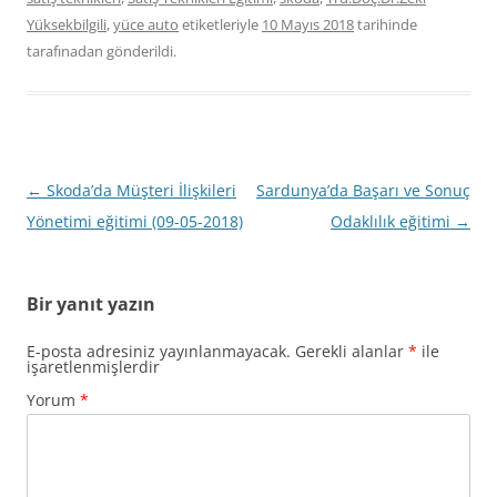
Yüksekbilgili
,
yüce auto
etiketleriyle
10 Mayıs 2018
tarihinde
tarafınadan gönderildi.
Yazı
←
Skoda’da Müşteri İlişkileri
Sardunya’da Başarı ve Sonuç
dolaşımı
Yönetimi eğitimi (09-05-2018)
Odaklılık eğitimi
→
Bir yanıt yazın
E-posta adresiniz yayınlanmayacak.
Gerekli alanlar
*
ile
işaretlenmişlerdir
Yorum
*