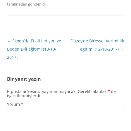
tarafınadan gönderildi.
Yazı
←
Skoda’da Etkili İletişim ve
Düzey’de Bireysel Verimlilik
dolaşımı
Beden Dili eğitimi (10-10-
eğitimi (12-10-2017)
→
2017)
Bir yanıt yazın
E-posta adresiniz yayınlanmayacak.
Gerekli alanlar
*
ile
işaretlenmişlerdir
Yorum
*