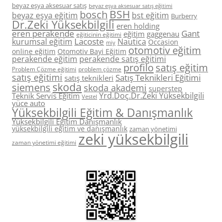
beyaz eşya aksesuar satış
beyaz eşya aksesuar satış eğitimi
BSH
bosch
beyaz eşya eğitim
bst eğitim
Burberry
Dr.Zeki Yüksekbilgili
eren holding
eren perakende
Gant
eğitim
gaggenau
eğiticinin eğitimi
Lacoste
kurumsal eğitim
Nautica
Occasion
miy
otomotiv eğitim
online eğitim
Otomotiv Bayi Eğitim
perakende eğitim
perakende satış eğitimi
profilo
satış eğitim
Problem Çözme eğitimi
problem çözme
satış eğitimi
Satış Teknikleri Eğitimi
satış teknikleri
skoda
siemens
skoda akademi
superstep
Yrd.Doç.Dr.Zeki Yüksekbilgili
Teknik Servis Eğitim
Vestel
yüce auto
Yüksekbilgili Eğitim & Danışmanlık
Yüksekbilgili Eğitim Danışmanlık
yüksekbilgili eğitim ve danışmanlık
zaman yönetimi
zeki yüksekbilgili
zaman yönetimi eğitimi