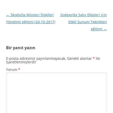
Yazı
←
Skoda’da Müşteri İlişkileri
Sodexo’da Satış Ekipleri için
dolaşımı
Yönetimi eğitimi (24-10-2017)
Etkili Sunum Teknikleri
eğitimi
→
Bir yanıt yazın
E-posta adresiniz yayınlanmayacak.
Gerekli alanlar
*
ile
işaretlenmişlerdir
Yorum
*