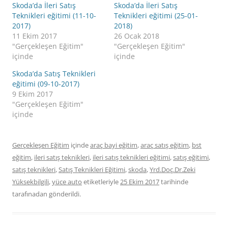
Skoda’da İleri Satış
Skoda’da İleri Satış
Teknikleri eğitimi (11-10-
Teknikleri eğitimi (25-01-
2017)
2018)
11 Ekim 2017
26 Ocak 2018
"Gerçekleşen Eğitim"
"Gerçekleşen Eğitim"
içinde
içinde
Skoda’da Satış Teknikleri
eğitimi (09-10-2017)
9 Ekim 2017
"Gerçekleşen Eğitim"
içinde
Gerçekleşen Eğitim
içinde
araç bayi eğitim
,
araç satış eğitim
,
bst
eğitim
,
ileri satış teknikleri
,
ileri satış teknikleri eğitimi
,
satış eğitimi
,
satış teknikleri
,
Satış Teknikleri Eğitimi
,
skoda
,
Yrd.Doç.Dr.Zeki
Yüksekbilgili
,
yüce auto
etiketleriyle
25 Ekim 2017
tarihinde
tarafınadan gönderildi.