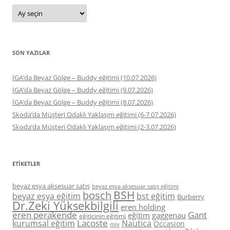
Arşivler
SON YAZILAR
İGA’da Beyaz Gölge – Buddy eğitimi (10.07.2026)
İGA’da Beyaz Gölge – Buddy eğitimi (9.07.2026)
İGA’da Beyaz Gölge – Buddy eğitimi (8.07.2026)
Skoda’da Müşteri Odaklı Yaklaşım eğitimi (6-7.07.2026)
Skoda’da Müşteri Odaklı Yaklaşım eğitimi (2-3.07.2026)
ETIKETLER
beyaz eşya aksesuar satış
beyaz eşya aksesuar satış eğitimi
BSH
bosch
beyaz eşya eğitim
bst eğitim
Burberry
Dr.Zeki Yüksekbilgili
eren holding
eren perakende
Gant
eğitim
gaggenau
eğiticinin eğitimi
Lacoste
kurumsal eğitim
Nautica
Occasion
miy