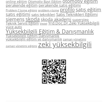
otomotiv eğitim
online eğitim
Otomotiv Bayi Eğitim
perakende eğitim
perakende satış eğitimi
profilo
satış eğitim
Problem Çözme eğitimi
problem çözme
satış eğitimi
Satış Teknikleri Eğitimi
satış teknikleri
skoda
siemens
skoda akademi
superstep
Yrd.Doç.Dr.Zeki Yüksekbilgili
Teknik Servis Eğitim
Vestel
yüce auto
Yüksekbilgili Eğitim & Danışmanlık
Yüksekbilgili Eğitim Danışmanlık
yüksekbilgili eğitim ve danışmanlık
zaman yönetimi
zeki yüksekbilgili
zaman yönetimi eğitimi