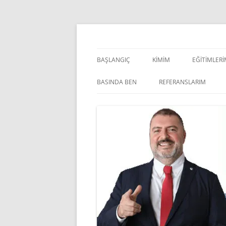
İçeriğe
atla
Pazarlama Danışmanı, Eğitmen ve Akademisye
Zeki Yüksekbilgili
BAŞLANGIÇ
KIMIM
EĞITIMLER
YÖNETSEL 
BASINDA BEN
REFERANSLARIM
KIŞISEL GE
INDOOR V