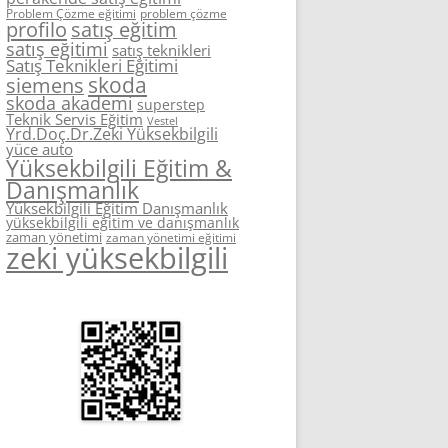
Problem Çözme eğitimi
problem çözme
profilo
satış eğitim
satış eğitimi
satış teknikleri
Satış Teknikleri Eğitimi
skoda
siemens
skoda akademi
superstep
Teknik Servis Eğitim
Vestel
Yrd.Doç.Dr.Zeki Yüksekbilgili
yüce auto
Yüksekbilgili Eğitim &
Danışmanlık
Yüksekbilgili Eğitim Danışmanlık
yüksekbilgili eğitim ve danışmanlık
zaman yönetimi
zaman yönetimi eğitimi
zeki yüksekbilgili