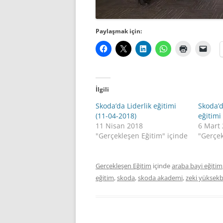
Paylaşmak için:
İlgili
Skoda’da Liderlik eğitimi
Skoda’
(11-04-2018)
eğitimi
11 Nisan 2018
6 Mart
"Gerçekleşen Eğitim" içinde
"Gerçek
Gerçekleşen Eğitim
içinde
araba bayi eğitim
eğitim
,
skoda
,
skoda akademi
,
zeki yüksekbi