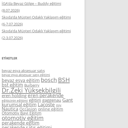
İGA’da Beyaz Gölge – Buddy eğitimi
(8.07.2026)
Skoda’da Müşteri Odaklı Yaklaşım eğitimi
(6-7.07.2026)
Skoda’da Müşteri Odaklı Yaklaşım eğitimi
(2-3.07.2026)
ETIKETLER
beyaz eşya aksesuar satış
beyaz eşya aksesuar satış eğitimi
BSH
bosch
beyaz eşya eğitim
bst eğitim
Burberry
Dr.Zeki Yüksekbilgili
eren perakende
eren holding
Gant
eğitim
gaggenau
eğiticinin eğitimi
Lacoste
kurumsal eğitim
miy
Nautica
Occasion
online eğitim
Otomotiv Bayi Eğitim
otomotiv eğitim
perakende eğitim
perakende satış eğitimi