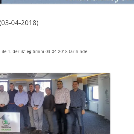
SATMAK
TEB KOBI TV
TÜKETICI DAVRANIŞLARI
SATIŞ – PAZARLAMA ÖYKÜLERI
 (03-04-2018)
INTERDISCIPLINARY REFLECTIONS
OF DIGITAL TRANSFORMATION
PERAKENDE METRIKLERI
ile “Liderlik” eğitimini 03-04-2018 tarihinde
HIZLI MODA TÜKETICILERININ
MAĞAZA ATMOSFERINE
VERDIKLERI ÖNEM
PAZARLAMADA YENI USTALIK
PAZARLAMA TEMELLERI
PAZARLAMA MUCIZE DEĞILDIR
PAZARLAMA CANAVARI