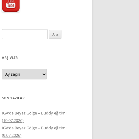
Arama:
ARŞIVLER
Arşivler
SON YAZILAR
İGA’da Beyaz Gölge – Buddy eğitimi
(10.07.2026)
İGA’da Beyaz Gölge – Buddy eğitimi
(9.07.2026)