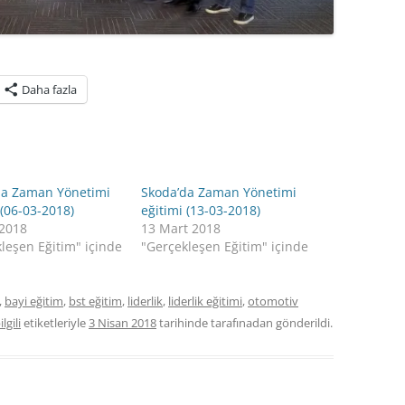
Daha fazla
da Zaman Yönetimi
Skoda’da Zaman Yönetimi
 (06-03-2018)
eğitimi (13-03-2018)
 2018
13 Mart 2018
leşen Eğitim" içinde
"Gerçekleşen Eğitim" içinde
,
bayi eğitim
,
bst eğitim
,
liderlik
,
liderlik eğitimi
,
otomotiv
lgili
etiketleriyle
3 Nisan 2018
tarihinde
tarafınadan gönderildi.