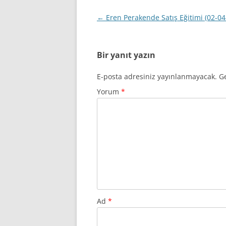
Yazı
←
Eren Perakende Satış Eğitimi (02-04
dolaşımı
Bir yanıt yazın
E-posta adresiniz yayınlanmayacak.
Ge
Yorum
*
Ad
*