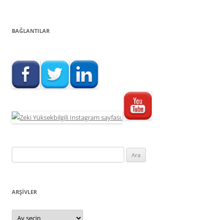
BAĞLANTILAR
Arama:
ARŞIVLER
Arşivler