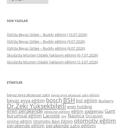
SON YAZILAR
İGA’da Beyaz Gölge – Buddy eğitimi (10.07.2026)
İGA’da Beyaz Gölge – Buddy eğitimi (9.07.2026)
İGA’da Beyaz Gölge – Buddy eğitimi (8.07.2026)
Skoda’da Müşteri Odaklı Yaklaşım eğitimi (6-7.07.2026)
Skoda’da Müşteri Odaklı Yaklaşım eğitimi (2-3.07.2026)
ETIKETLER
beyaz eşya aksesuar satış
beyaz eşya aksesuar satış eğitimi
BSH
bosch
beyaz eşya eğitim
bst eğitim
Burberry
Dr.Zeki Yüksekbilgili
eren holding
eren perakende
Gant
eğitim
gaggenau
eğiticinin eğitimi
Lacoste
kurumsal eğitim
Nautica
Occasion
miy
otomotiv eğitim
online eğitim
Otomotiv Bayi Eğitim
perakende eğitim
perakende satış eğitimi