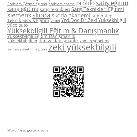
profilo
satış eğitim
Problem Çözme eğitimi
problem çözme
satış eğitimi
Satış Teknikleri Eğitimi
satış teknikleri
skoda
siemens
skoda akademi
superstep
Yrd.Doç.Dr.Zeki Yüksekbilgili
Teknik Servis Eğitim
Vestel
yüce auto
Yüksekbilgili Eğitim & Danışmanlık
Yüksekbilgili Eğitim Danışmanlık
yüksekbilgili eğitim ve danışmanlık
zaman yönetimi
zeki yüksekbilgili
zaman yönetimi eğitimi
WordPress gururla sunar