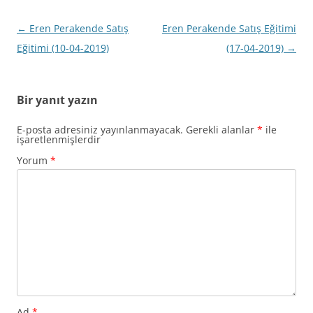
Yazı
←
Eren Perakende Satış
Eren Perakende Satış Eğitimi
dolaşımı
Eğitimi (10-04-2019)
(17-04-2019)
→
Bir yanıt yazın
E-posta adresiniz yayınlanmayacak.
Gerekli alanlar
*
ile
işaretlenmişlerdir
Yorum
*
Ad
*