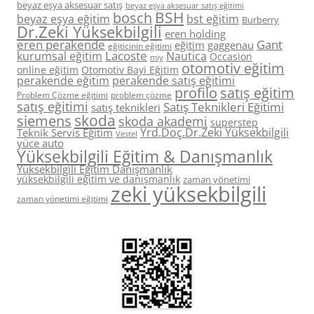
beyaz eşya aksesuar satış
beyaz eşya aksesuar satış eğitimi
BSH
bosch
beyaz eşya eğitim
bst eğitim
Burberry
Dr.Zeki Yüksekbilgili
eren holding
eren perakende
Gant
eğitim
gaggenau
eğiticinin eğitimi
Lacoste
kurumsal eğitim
Nautica
Occasion
miy
otomotiv eğitim
online eğitim
Otomotiv Bayi Eğitim
perakende eğitim
perakende satış eğitimi
profilo
satış eğitim
Problem Çözme eğitimi
problem çözme
satış eğitimi
Satış Teknikleri Eğitimi
satış teknikleri
skoda
siemens
skoda akademi
superstep
Yrd.Doç.Dr.Zeki Yüksekbilgili
Teknik Servis Eğitim
Vestel
yüce auto
Yüksekbilgili Eğitim & Danışmanlık
Yüksekbilgili Eğitim Danışmanlık
yüksekbilgili eğitim ve danışmanlık
zaman yönetimi
zeki yüksekbilgili
zaman yönetimi eğitimi