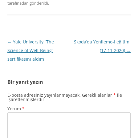
tarafınadan gönderildi.
Yazı
←
Yale University “The
Skoda’da Yenileme-I eğitimi
dolaşımı
Science of Well-Being”
(17-11-2020)
→
sertifikasını aldım
Bir yanıt yazın
E-posta adresiniz yayınlanmayacak.
Gerekli alanlar
*
ile
işaretlenmişlerdir
Yorum
*