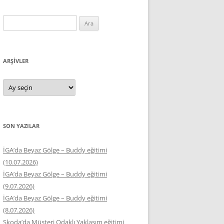
Arama:
ARŞIVLER
Arşivler
SON YAZILAR
İGA’da Beyaz Gölge – Buddy eğitimi
(10.07.2026)
İGA’da Beyaz Gölge – Buddy eğitimi
(9.07.2026)
İGA’da Beyaz Gölge – Buddy eğitimi
(8.07.2026)
Skoda’da Müşteri Odaklı Yaklaşım eğitimi