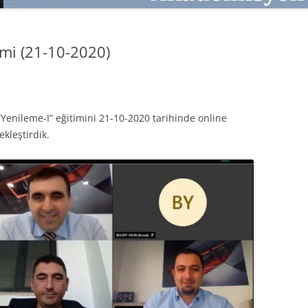
SATMAK
TEB KOBI TV
TÜKETICI DAVRANIŞLARI
SATIŞ – PAZARLAMA ÖYKÜLERI
imi (21-10-2020)
INTERDISCIPLINARY REFLECTIONS
OF DIGITAL TRANSFORMATION
PERAKENDE METRIKLERI
enileme-I” eğitimini 21-10-2020 tarihinde online
HIZLI MODA TÜKETICILERININ
kleştirdik.
MAĞAZA ATMOSFERINE
VERDIKLERI ÖNEM
PAZARLAMADA YENI USTALIK
PAZARLAMA TEMELLERI
PAZARLAMA MUCIZE DEĞILDIR
PAZARLAMA CANAVARI