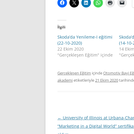
İlgili
Skoda’da Yenileme-I eğitimi
Skoda’d
(22-10-2020)
(14-10-
22 Ekim 2020
14 Eki
"Gerçekleşen Eğitim" içinde
"Gerçek
Gerçekleşen Eğitim
içinde
Otomotiv Bayi Eğ
akademi
etiketleriyle
21 Ekim 2020
tarihin
Yazı
←
University of Illinois at Urbana-Ch
dolaşımı
“Marketing in a Digital World” sertifika