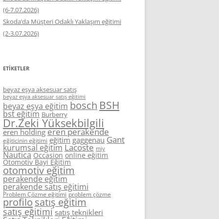
(6-7.07.2026)
Skoda’da Müşteri Odaklı Yaklaşım eğitimi
(2-3.07.2026)
ETIKETLER
beyaz eşya aksesuar satış
beyaz eşya aksesuar satış eğitimi
BSH
bosch
beyaz eşya eğitim
bst eğitim
Burberry
Dr.Zeki Yüksekbilgili
eren perakende
eren holding
Gant
eğitim
gaggenau
eğiticinin eğitimi
Lacoste
kurumsal eğitim
miy
Nautica
Occasion
online eğitim
Otomotiv Bayi Eğitim
otomotiv eğitim
perakende eğitim
perakende satış eğitimi
Problem Çözme eğitimi
problem çözme
profilo
satış eğitim
satış eğitimi
satış teknikleri