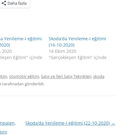
Daha fazla
a Yenileme-I eğitimi
Skoda’da Yenileme-I eğitimi
2020)
(16-10-2020)
m 2020
16 Ekim 2020
leşen Eğitim" içinde
"Gerçekleşen Eğitim" içinde
itim
,
otomotiv eğitim
,
Satış ve İleri Satış Teknikleri
,
skoda
de
tarafınadan gönderildi.
ampaign,
Skoda’da Yenileme-I eğitimi (22-10-2020)
→
sını