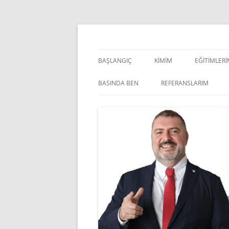
İçeriğe
atla
Pazarlama Danışmanı, Eğitmen ve Akademisye
Zeki Yüksekbilgili
BAŞLANGIÇ
KIMIM
EĞITIMLER
YÖNETSEL 
BASINDA BEN
REFERANSLARIM
KIŞISEL GE
INDOOR V