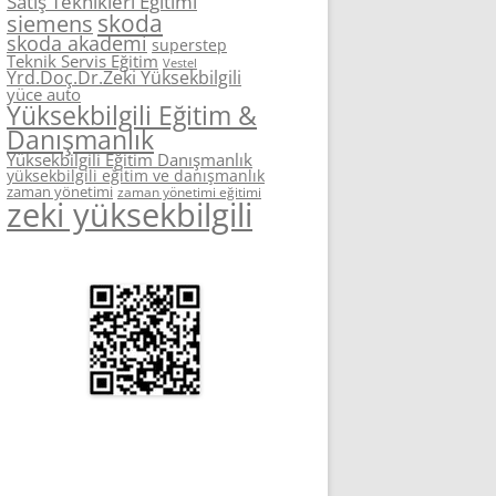
Satış Teknikleri Eğitimi
skoda
siemens
skoda akademi
superstep
Teknik Servis Eğitim
Vestel
Yrd.Doç.Dr.Zeki Yüksekbilgili
yüce auto
Yüksekbilgili Eğitim &
Danışmanlık
Yüksekbilgili Eğitim Danışmanlık
yüksekbilgili eğitim ve danışmanlık
zaman yönetimi
zaman yönetimi eğitimi
zeki yüksekbilgili