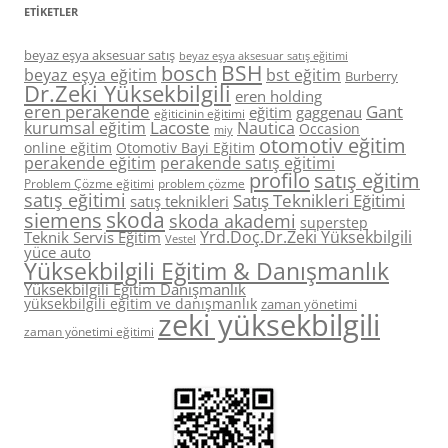
ETIKETLER
beyaz eşya aksesuar satış
beyaz eşya aksesuar satış eğitimi
BSH
bosch
beyaz eşya eğitim
bst eğitim
Burberry
Dr.Zeki Yüksekbilgili
eren holding
eren perakende
Gant
eğitim
gaggenau
eğiticinin eğitimi
Lacoste
kurumsal eğitim
Nautica
Occasion
miy
otomotiv eğitim
online eğitim
Otomotiv Bayi Eğitim
perakende eğitim
perakende satış eğitimi
profilo
satış eğitim
Problem Çözme eğitimi
problem çözme
satış eğitimi
Satış Teknikleri Eğitimi
satış teknikleri
skoda
siemens
skoda akademi
superstep
Yrd.Doç.Dr.Zeki Yüksekbilgili
Teknik Servis Eğitim
Vestel
yüce auto
Yüksekbilgili Eğitim & Danışmanlık
Yüksekbilgili Eğitim Danışmanlık
yüksekbilgili eğitim ve danışmanlık
zaman yönetimi
zeki yüksekbilgili
zaman yönetimi eğitimi