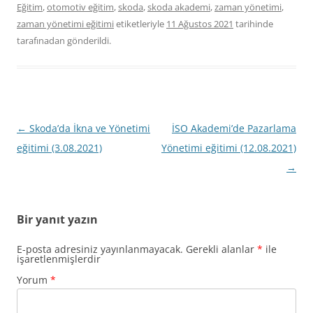
Eğitim
,
otomotiv eğitim
,
skoda
,
skoda akademi
,
zaman yönetimi
,
zaman yönetimi eğitimi
etiketleriyle
11 Ağustos 2021
tarihinde
tarafınadan gönderildi.
Yazı
←
Skoda’da İkna ve Yönetimi
İSO Akademi’de Pazarlama
dolaşımı
eğitimi (3.08.2021)
Yönetimi eğitimi (12.08.2021)
→
Bir yanıt yazın
E-posta adresiniz yayınlanmayacak.
Gerekli alanlar
*
ile
işaretlenmişlerdir
Yorum
*