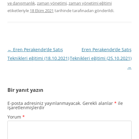
ve danışmanlık
,
zaman yönetimi
,
zaman yönetimi eğitimi
etiketleriyle
18 Ekim 2021
tarihinde
tarafınadan gönderildi.
Yazı
←
Eren Perakende’de Satış
Eren Perakende’de Satış
dolaşımı
Teknikleri eğitimi (18.10.2021)
Teknikleri eğitimi (25.10.2021)
→
Bir yanıt yazın
E-posta adresiniz yayınlanmayacak.
Gerekli alanlar
*
ile
işaretlenmişlerdir
Yorum
*