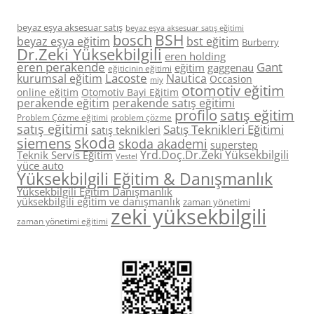
beyaz eşya aksesuar satış
beyaz eşya aksesuar satış eğitimi
BSH
bosch
beyaz eşya eğitim
bst eğitim
Burberry
Dr.Zeki Yüksekbilgili
eren holding
eren perakende
Gant
eğitim
gaggenau
eğiticinin eğitimi
Lacoste
kurumsal eğitim
Nautica
Occasion
miy
otomotiv eğitim
online eğitim
Otomotiv Bayi Eğitim
perakende eğitim
perakende satış eğitimi
profilo
satış eğitim
Problem Çözme eğitimi
problem çözme
satış eğitimi
Satış Teknikleri Eğitimi
satış teknikleri
skoda
siemens
skoda akademi
superstep
Yrd.Doç.Dr.Zeki Yüksekbilgili
Teknik Servis Eğitim
Vestel
yüce auto
Yüksekbilgili Eğitim & Danışmanlık
Yüksekbilgili Eğitim Danışmanlık
yüksekbilgili eğitim ve danışmanlık
zaman yönetimi
zeki yüksekbilgili
zaman yönetimi eğitimi