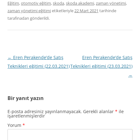
Eğitim
,
otomotiv eğitim
,
skoda
,
skoda akademi
,
zaman yönetimi
,
zaman yönetimi eğitimi
etiketleriyle
22 Mart 2021
tarihinde
tarafınadan gönderildi.
Yazı
←
Eren Perakende’de Satış
Eren Perakende’de Satış
dolaşımı
Teknikleri eğitimi (22.03.2021)
Teknikleri eğitimi (23.03.2021)
→
Bir yanıt yazın
E-posta adresiniz yayınlanmayacak.
Gerekli alanlar
*
ile
işaretlenmişlerdir
Yorum
*