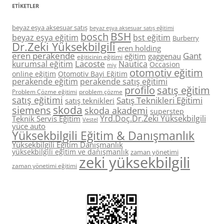
ETIKETLER
beyaz eşya aksesuar satış
beyaz eşya aksesuar satış eğitimi
BSH
bosch
beyaz eşya eğitim
bst eğitim
Burberry
Dr.Zeki Yüksekbilgili
eren holding
eren perakende
Gant
eğitim
gaggenau
eğiticinin eğitimi
Lacoste
kurumsal eğitim
Nautica
Occasion
miy
otomotiv eğitim
online eğitim
Otomotiv Bayi Eğitim
perakende eğitim
perakende satış eğitimi
profilo
satış eğitim
Problem Çözme eğitimi
problem çözme
satış eğitimi
Satış Teknikleri Eğitimi
satış teknikleri
skoda
siemens
skoda akademi
superstep
Yrd.Doç.Dr.Zeki Yüksekbilgili
Teknik Servis Eğitim
Vestel
yüce auto
Yüksekbilgili Eğitim & Danışmanlık
Yüksekbilgili Eğitim Danışmanlık
yüksekbilgili eğitim ve danışmanlık
zaman yönetimi
zeki yüksekbilgili
zaman yönetimi eğitimi