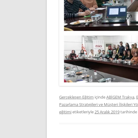
Gerçekleşen Eğitim
içinde
ABİGEM Trakya
,
E
Pazarlama Stratejileri ve Müşteri İlişkileri Y
eğitimi
etiketleriyle
25 Aralık 2019
tarihinde