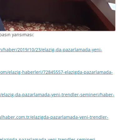
i basın yansıması:
m/haber/2019/10/23/elazig-da-pazarlamada-yeni-
com/elazig-haberleri/72845557-elazigda-pazarlamada-
/elazig-da-pazarlamada-yeni-trendler-semineri/haber-
lhaber.com.tr
/elazigda-pazarlamada-yeni-trendler-
/elazigda-pazarlamada-yeni-trendler-semineri-