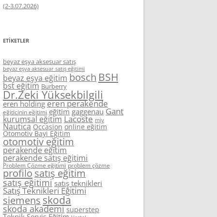
(2-3.07.2026)
ETIKETLER
beyaz eşya aksesuar satış
beyaz eşya aksesuar satış eğitimi
BSH
bosch
beyaz eşya eğitim
bst eğitim
Burberry
Dr.Zeki Yüksekbilgili
eren perakende
eren holding
Gant
eğitim
gaggenau
eğiticinin eğitimi
Lacoste
kurumsal eğitim
miy
Nautica
Occasion
online eğitim
Otomotiv Bayi Eğitim
otomotiv eğitim
perakende eğitim
perakende satış eğitimi
Problem Çözme eğitimi
problem çözme
profilo
satış eğitim
satış eğitimi
satış teknikleri
Satış Teknikleri Eğitimi
skoda
siemens
skoda akademi
superstep
Teknik Servis Eğitim