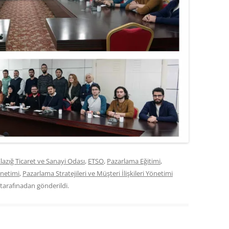
lazığ Ticaret ve Sanayi Odası
,
ETSO
,
Pazarlama Eğitimi
,
önetimi
,
Pazarlama Stratejileri ve Müşteri İlişkileri Yönetimi
tarafınadan gönderildi.