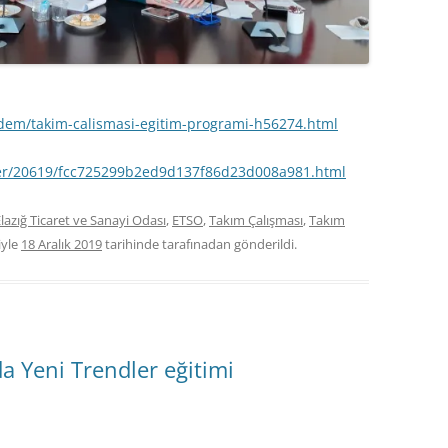
dem/takim-calismasi-egitim-programi-h56274.html
er/20619/fcc725299b2ed9d137f86d23d008a981.html
lazığ Ticaret ve Sanayi Odası
,
ETSO
,
Takım Çalışması
,
Takım
iyle
18 Aralık 2019
tarihinde
tarafınadan gönderildi.
a Yeni Trendler eğitimi