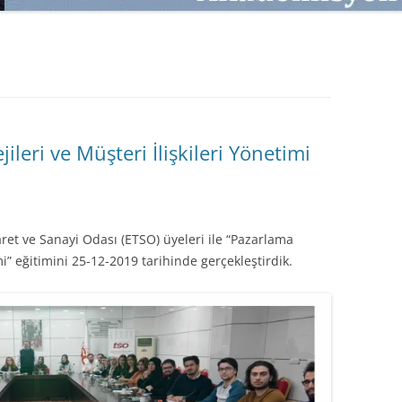
SATMAK
TEB KOBI TV
TÜKETICI DAVRANIŞLARI
SATIŞ – PAZARLAMA ÖYKÜLERI
INTERDISCIPLINARY REFLECTIONS
OF DIGITAL TRANSFORMATION
PERAKENDE METRIKLERI
ileri ve Müşteri İlişkileri Yönetimi
HIZLI MODA TÜKETICILERININ
MAĞAZA ATMOSFERINE
VERDIKLERI ÖNEM
et ve Sanayi Odası (ETSO) üyeleri ile “Pazarlama
PAZARLAMADA YENI USTALIK
imi” eğitimini 25-12-2019 tarihinde gerçekleştirdik.
PAZARLAMA TEMELLERI
PAZARLAMA MUCIZE DEĞILDIR
PAZARLAMA CANAVARI