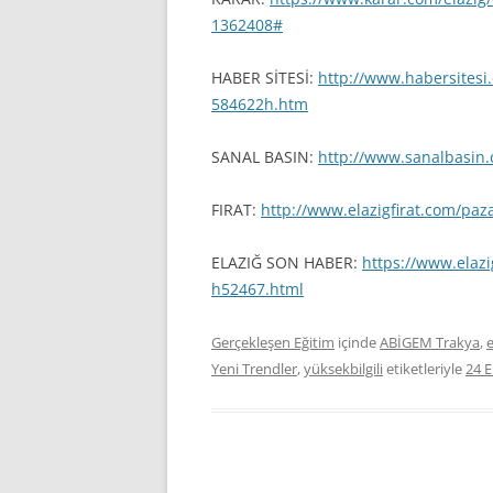
1362408#
HABER SİTESİ:
http://www.habersitesi
584622h.htm
SANAL BASIN:
http://www.sanalbasin
FIRAT:
http://www.elazigfirat.com/paz
ELAZIĞ SON HABER:
https://www.elaz
h52467.html
Gerçekleşen Eğitim
içinde
ABİGEM Trakya
,
e
Yeni Trendler
,
yüksekbilgili
etiketleriyle
24 