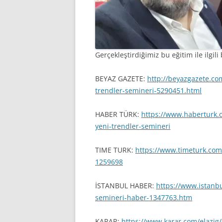
Gerçekleştirdiğimiz bu eğitim ile ilgil
BEYAZ GAZETE:
http://beyazgazete.co
trendler-semineri-5290451.html
HABER TÜRK:
https://www.haberturk.
yeni-trendler-semineri
TIME TURK:
https://www.timeturk.com
1259698
İSTANBUL HABER:
https://
www.istanbu
semineri-haber-1347763.htm
KARAR:
https://www.karar.com/elazig