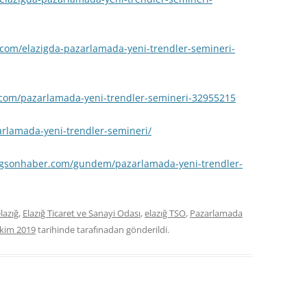
.com/elazigda-pazarlamada-yeni-trendler-semineri-
.com/pazarlamada-yeni-trendler-semineri-32955215
arlamada-yeni-trendler-semineri/
igsonhaber.com/gundem/pazarlamada-yeni-trendler-
lazığ
,
Elazığ Ticaret ve Sanayi Odası
,
elazığ TSO
,
Pazarlamada
Ekim 2019
tarihinde
tarafınadan gönderildi.