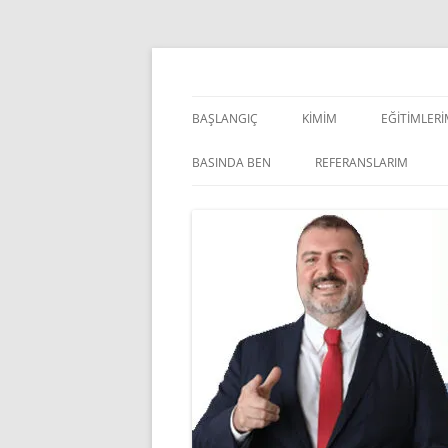
İçeriğe
atla
Pazarlama Danışmanı, Eğitmen ve Akademisye
Zeki Yüksekbilgili
BAŞLANGIÇ
KIMIM
EĞITIMLER
YÖNETSEL 
BASINDA BEN
REFERANSLARIM
KIŞISEL GE
INDOOR V