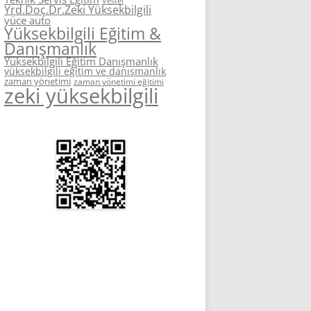
Vestel
Yrd.Doç.Dr.Zeki Yüksekbilgili
yüce auto
Yüksekbilgili Eğitim &
Danışmanlık
Yüksekbilgili Eğitim Danışmanlık
yüksekbilgili eğitim ve danışmanlık
zaman yönetimi
zaman yönetimi eğitimi
zeki yüksekbilgili