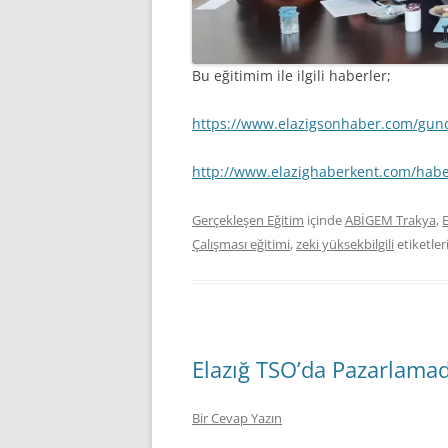
Bu eğitimim ile ilgili haberler;
https://www.elazigsonhaber.com/gun
http://www.elazighaberkent.com/hab
Gerçekleşen Eğitim
içinde
ABİGEM Trakya
,
E
Çalışması eğitimi
,
zeki yüksekbilgili
etiketler
Elazığ TSO’da Pazarlamad
Bir Cevap Yazın