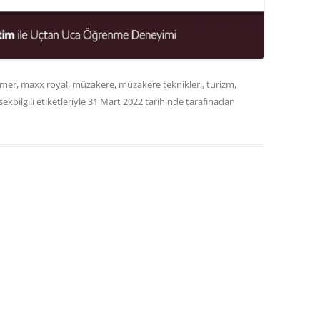
emer
,
maxx royal
,
müzakere
,
müzakere teknikleri
,
turizm
,
ekbilgili
etiketleriyle
31 Mart 2022
tarihinde
tarafınadan