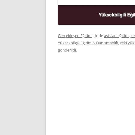
Gerçekleşen Eğitim
içinde
asistan eğitim
,
k
Yüksekbilgili Eğitim & Danışmanlık
,
zeki yüks
gönderildi.