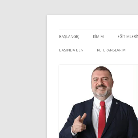
İçeriğe
atla
Pazarlama Danışmanı, Eğitmen ve Akademisye
Zeki Yüksekbilgili
BAŞLANGIÇ
KIMIM
EĞITIMLER
YÖNETSEL 
BASINDA BEN
REFERANSLARIM
KIŞISEL GE
INDOOR V