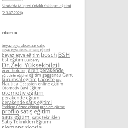
Skoda’da Müşteri Odaklı Yaklaşım eğitimi
(2-3.07.2026)
ETIKETLER
beyaz eşya aksesuar satış
beyaz eşya aksesuar satış eğitimi
BSH
bosch
beyaz eşya eğitim
bst eğitim
Burberry
Dr.Zeki Yüksekbilgili
eren perakende
eren holding
Gant
eğitim
gaggenau
eğiticinin eğitimi
Lacoste
kurumsal eğitim
miy
Nautica
Occasion
online eğitim
Otomotiv Bayi Eğitim
otomotiv eğitim
perakende eğitim
perakende satış eğitimi
Problem Çözme eğitimi
problem çözme
profilo
satış eğitim
satış eğitimi
satış teknikleri
Satış Teknikleri Eğitimi
skoda
siemens