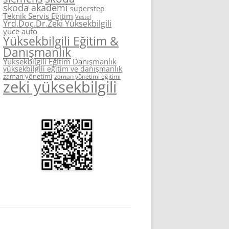
skoda akademi
superstep
Teknik Servis Eğitim
Vestel
Yrd.Doç.Dr.Zeki Yüksekbilgili
yüce auto
Yüksekbilgili Eğitim &
Danışmanlık
Yüksekbilgili Eğitim Danışmanlık
yüksekbilgili eğitim ve danışmanlık
zaman yönetimi
zaman yönetimi eğitimi
zeki yüksekbilgili