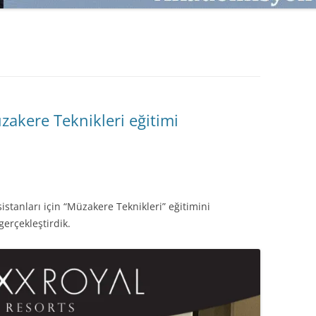
SATMAK
TEB KOBI TV
TÜKETICI DAVRANIŞLARI
SATIŞ – PAZARLAMA ÖYKÜLERI
INTERDISCIPLINARY REFLECTIONS
OF DIGITAL TRANSFORMATION
PERAKENDE METRIKLERI
akere Teknikleri eğitimi
HIZLI MODA TÜKETICILERININ
MAĞAZA ATMOSFERINE
VERDIKLERI ÖNEM
PAZARLAMADA YENI USTALIK
stanları için “Müzakere Teknikleri” eğitimini
PAZARLAMA TEMELLERI
gerçekleştirdik.
PAZARLAMA MUCIZE DEĞILDIR
PAZARLAMA CANAVARI