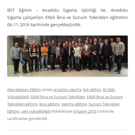
BST Eğitim – Anadolu Sigorta işbirliği ile, Anadolu
Sigorta çalışanları Etkili İkna ve Sunum Teknikleri eğitimini
06-11-2016 tarihinde gerçekleştirdik.
Gerçekleşen Eğitim
içinde
anadolu sigorta
,
bst eğitim
,
Dr.Zeki
Yüksekbilgili
,
Etkili İkna ve Sunum Teknikleri
,
Etkili İkna ve Sunum
Teknikleri eğitimi
,
ikna eğitimi
,
sigorta eğitimi
,
Sunum Teknikleri
Eğitimi
,
zeki yüksekbilgili
etiketleriyle
6 Kasım 2016
tarihinde
tarafınadan gönderildi.