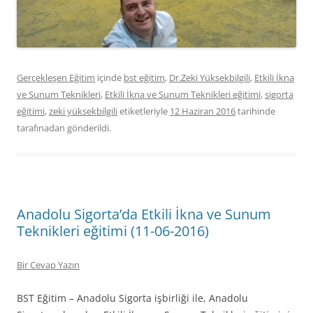
Gerçekleşen Eğitim
içinde
bst eğitim
,
Dr.Zeki Yüksekbilgili
,
Etkili İkna
ve Sunum Teknikleri
,
Etkili İkna ve Sunum Teknikleri eğitimi
,
sigorta
eğitimi
,
zeki yüksekbilgili
etiketleriyle
12 Haziran 2016
tarihinde
tarafınadan gönderildi.
Anadolu Sigorta’da Etkili İkna ve Sunum
Teknikleri eğitimi (11-06-2016)
Bir Cevap Yazın
BST Eğitim – Anadolu Sigorta işbirliği ile, Anadolu