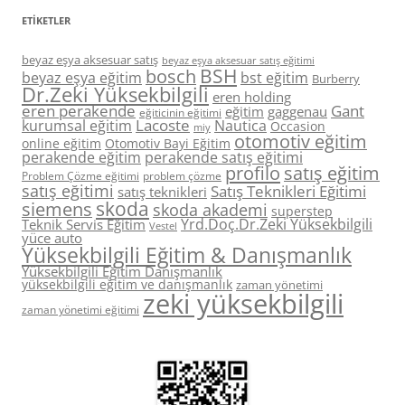
ETIKETLER
beyaz eşya aksesuar satış
beyaz eşya aksesuar satış eğitimi
BSH
bosch
beyaz eşya eğitim
bst eğitim
Burberry
Dr.Zeki Yüksekbilgili
eren holding
eren perakende
Gant
eğitim
gaggenau
eğiticinin eğitimi
Lacoste
kurumsal eğitim
Nautica
Occasion
miy
otomotiv eğitim
online eğitim
Otomotiv Bayi Eğitim
perakende eğitim
perakende satış eğitimi
profilo
satış eğitim
Problem Çözme eğitimi
problem çözme
satış eğitimi
Satış Teknikleri Eğitimi
satış teknikleri
skoda
siemens
skoda akademi
superstep
Yrd.Doç.Dr.Zeki Yüksekbilgili
Teknik Servis Eğitim
Vestel
yüce auto
Yüksekbilgili Eğitim & Danışmanlık
Yüksekbilgili Eğitim Danışmanlık
yüksekbilgili eğitim ve danışmanlık
zaman yönetimi
zeki yüksekbilgili
zaman yönetimi eğitimi