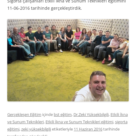
Sigorta çalışanları Etkili İkna ve Sunum Teknikleri eğitimini
11-06-2016 tarihinde gerçekleştirdik.
Gerçekleşen Eğitim
içinde
bst eğitim
,
Dr.Zeki Yüksekbilgili
,
Etkili İkna
ve Sunum Teknikleri
,
Etkili İkna ve Sunum Teknikleri eğitimi
,
sigorta
eğitimi
,
zeki yüksekbilgili
etiketleriyle
11 Haziran 2016
tarihinde