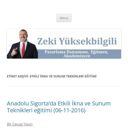
İçeriğe
atla
Zeki Yüksekbilgili
Pazarlama Danışmanı, Eğitmen ve Akademisyen Zeki Yüksekbilgili'nin
Kişisel Web Sitesi.
Menü
ETIKET ARŞIVI:
ETKILI İKNA VE SUNUM TEKNIKLERI EĞITIMI
Anadolu Sigorta’da Etkili İkna ve Sunum
Teknikleri eğitimi (06-11-2016)
Bir Cevap Yazın