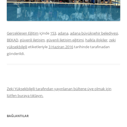
Gerçekleşen Eğitim
içinde
153
,
adana
,
adana büyükşehir belediyesi
,
BEKAD
,
güvenli iletişim
,
güvenli iletişim eğitimi
,
halkla ilişkiler
,
zeki
yüksekbilgili
etiketleriyle
3 Haziran 2016
tarihinde
tarafınadan
gönderildi.
Zeki Yüksekbilgili tarafından yayınlanan bültene üye olmak için
lütfen buraya tıklayın.
BAĞLANTILAR