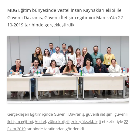
MBG Eğitim bünyesinde Vestel İnsan Kaynakları ekibi ile
Güvenli Davranış, Güvenli İletişim eğitimini Manisa’da 22-
10-2019 tarihinde gerçekleştirdik.
Gerçekleşen Eğitim
içinde
Güvenli Davranış
,
güvenli iletişim
,
güvenli
iletişim eğitimi
,
Vestel
,
yüksekbilgili
,
zeki yüksekbilgili
etiketleriyle
22
Ekim 2019
tarihinde
tarafınadan gönderildi.