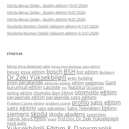
İGA’da Beyaz Gölge – Buddy eğitimi (10.07.2026)
İGA’da Beyaz Gölge – Buddy eğitimi (9.07.2026)
İGA’da Beyaz Gölge – Buddy eğitimi (8.07.2026)
Skoda’da Müşteri Odaklı Yaklaşım eğitimi (6-7.07.2026)
Skoda’da Müşteri Odaklı Yaklaşım eğitimi (2-3.07.2026)
ETIKETLER
beyaz eşya aksesuar satış
beyaz eşya aksesuar satış eğitimi
BSH
bosch
beyaz eşya eğitim
bst eğitim
Burberry
Dr.Zeki Yüksekbilgili
eren holding
eren perakende
Gant
eğitim
gaggenau
eğiticinin eğitimi
Lacoste
kurumsal eğitim
Nautica
Occasion
miy
otomotiv eğitim
online eğitim
Otomotiv Bayi Eğitim
perakende eğitim
perakende satış eğitimi
profilo
satış eğitim
Problem Çözme eğitimi
problem çözme
satış eğitimi
Satış Teknikleri Eğitimi
satış teknikleri
skoda
siemens
skoda akademi
superstep
Yrd.Doç.Dr.Zeki Yüksekbilgili
Teknik Servis Eğitim
Vestel
yüce auto
Yüksekbilgili Eğitim & Danışmanlık