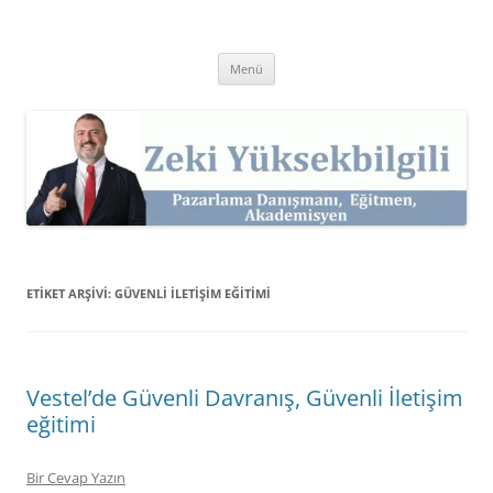
İçeriğe
atla
Zeki Yüksekbilgili
Pazarlama Danışmanı, Eğitmen ve Akademisyen Zeki Yüksekbilgili'nin
Kişisel Web Sitesi.
Menü
ETIKET ARŞIVI:
GÜVENLI ILETIŞIM EĞITIMI
Vestel’de Güvenli Davranış, Güvenli İletişim
eğitimi
Bir Cevap Yazın