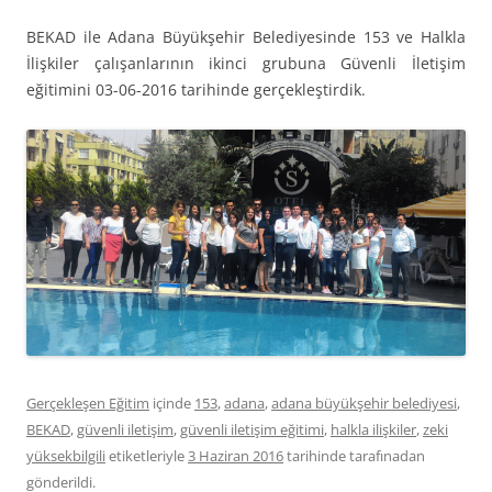
BEKAD ile Adana Büyükşehir Belediyesinde 153 ve Halkla
İlişkiler çalışanlarının ikinci grubuna Güvenli İletişim
eğitimini 03-06-2016 tarihinde gerçekleştirdik.
Gerçekleşen Eğitim
içinde
153
,
adana
,
adana büyükşehir belediyesi
,
BEKAD
,
güvenli iletişim
,
güvenli iletişim eğitimi
,
halkla ilişkiler
,
zeki
yüksekbilgili
etiketleriyle
3 Haziran 2016
tarihinde
tarafınadan
gönderildi.