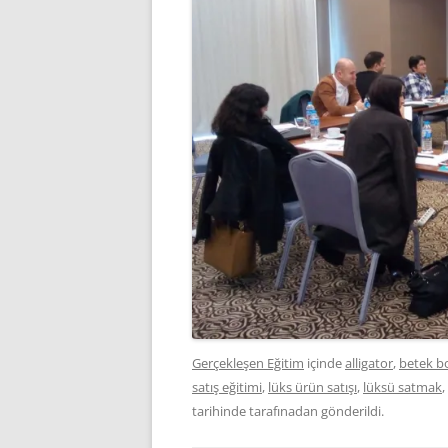
Gerçekleşen Eğitim
içinde
alligator
,
betek b
satış eğitimi
,
lüks ürün satışı
,
lüksü satmak
,
tarihinde
tarafınadan gönderildi.