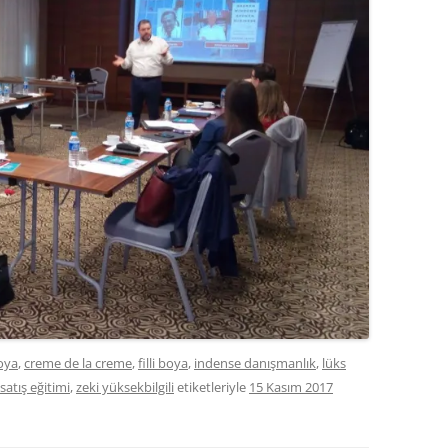
oya
,
creme de la creme
,
filli boya
,
indense danışmanlık
,
lüks
satış eğitimi
,
zeki yüksekbilgili
etiketleriyle
15 Kasım 2017