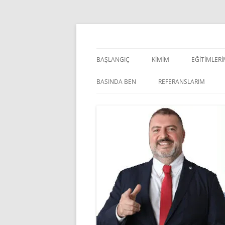
İçeriğe
atla
Pazarlama Danışmanı, Eğitmen ve Akademisye
Zeki Yüksekbilgili
BAŞLANGIÇ
KIMIM
EĞITIMLER
YÖNETSEL 
BASINDA BEN
REFERANSLARIM
KIŞISEL GE
INDOOR V