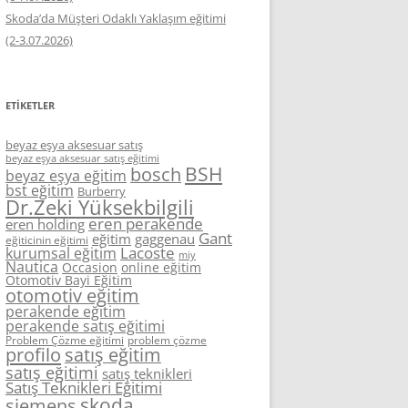
Skoda’da Müşteri Odaklı Yaklaşım eğitimi
(2-3.07.2026)
ETIKETLER
beyaz eşya aksesuar satış
beyaz eşya aksesuar satış eğitimi
BSH
bosch
beyaz eşya eğitim
bst eğitim
Burberry
Dr.Zeki Yüksekbilgili
eren perakende
eren holding
Gant
eğitim
gaggenau
eğiticinin eğitimi
Lacoste
kurumsal eğitim
miy
Nautica
Occasion
online eğitim
Otomotiv Bayi Eğitim
otomotiv eğitim
perakende eğitim
perakende satış eğitimi
Problem Çözme eğitimi
problem çözme
profilo
satış eğitim
satış eğitimi
satış teknikleri
Satış Teknikleri Eğitimi
skoda
siemens