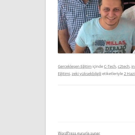
Gerçekleşen Eğitim
içinde
C-Tech
,
c2tech
,
i
Eğitimi
,
zeki yüksekbilgili
etiketleriyle
2 Haz
WordPress gururla sunar