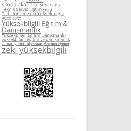
skoda akademi
superstep
Teknik Servis Eğitim
Vestel
Yrd.Doç.Dr.Zeki Yüksekbilgili
yüce auto
Yüksekbilgili Eğitim &
Danışmanlık
Yüksekbilgili Eğitim Danışmanlık
yüksekbilgili eğitim ve danışmanlık
zaman yönetimi
zaman yönetimi eğitimi
zeki yüksekbilgili