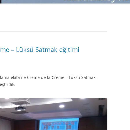
SATMAK
TEB KOBI TV
TÜKETICI DAVRANIŞLARI
SATIŞ – PAZARLAMA ÖYKÜLERI
INTERDISCIPLINARY REFLECTIONS
OF DIGITAL TRANSFORMATION
PERAKENDE METRIKLERI
eme – Lüksü Satmak eğitimi
HIZLI MODA TÜKETICILERININ
MAĞAZA ATMOSFERINE
VERDIKLERI ÖNEM
lama ekibi ile Creme de la Creme – Lüksü Satmak
PAZARLAMADA YENI USTALIK
eştirdik.
PAZARLAMA TEMELLERI
PAZARLAMA MUCIZE DEĞILDIR
PAZARLAMA CANAVARI