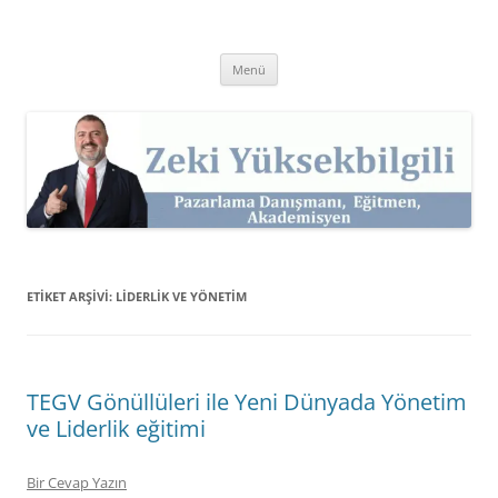
İçeriğe
atla
Zeki Yüksekbilgili
Pazarlama Danışmanı, Eğitmen ve Akademisyen Zeki Yüksekbilgili'nin
Kişisel Web Sitesi.
Menü
ETIKET ARŞIVI:
LIDERLIK VE YÖNETIM
TEGV Gönüllüleri ile Yeni Dünyada Yönetim
ve Liderlik eğitimi
Bir Cevap Yazın