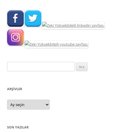
Arama:
ARŞIVLER
Arşivler
SON YAZILAR