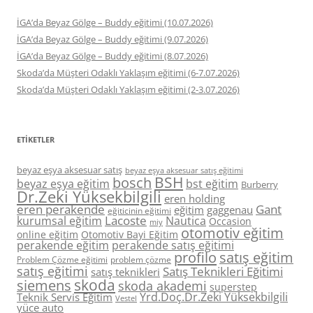
İGA’da Beyaz Gölge – Buddy eğitimi (10.07.2026)
İGA’da Beyaz Gölge – Buddy eğitimi (9.07.2026)
İGA’da Beyaz Gölge – Buddy eğitimi (8.07.2026)
Skoda’da Müşteri Odaklı Yaklaşım eğitimi (6-7.07.2026)
Skoda’da Müşteri Odaklı Yaklaşım eğitimi (2-3.07.2026)
ETIKETLER
beyaz eşya aksesuar satış
beyaz eşya aksesuar satış eğitimi
BSH
bosch
beyaz eşya eğitim
bst eğitim
Burberry
Dr.Zeki Yüksekbilgili
eren holding
eren perakende
Gant
eğitim
gaggenau
eğiticinin eğitimi
Lacoste
kurumsal eğitim
Nautica
Occasion
miy
otomotiv eğitim
online eğitim
Otomotiv Bayi Eğitim
perakende eğitim
perakende satış eğitimi
profilo
satış eğitim
Problem Çözme eğitimi
problem çözme
satış eğitimi
Satış Teknikleri Eğitimi
satış teknikleri
skoda
siemens
skoda akademi
superstep
Yrd.Doç.Dr.Zeki Yüksekbilgili
Teknik Servis Eğitim
Vestel
yüce auto