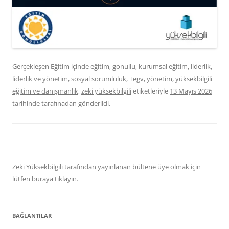
Gerçekleşen Eğitim
içinde
eğitim
,
gonullu
,
kurumsal eğitim
,
liderlik
,
liderlik ve yönetim
,
sosyal sorumluluk
,
Tegv
,
yönetim
,
yüksekbilgili
eğitim ve danışmanlık
,
zeki yüksekbilgili
etiketleriyle
13 Mayıs 2026
tarihinde
tarafınadan gönderildi.
Zeki Yüksekbilgili tarafından yayınlanan bültene üye olmak için
lütfen buraya tıklayın.
BAĞLANTILAR